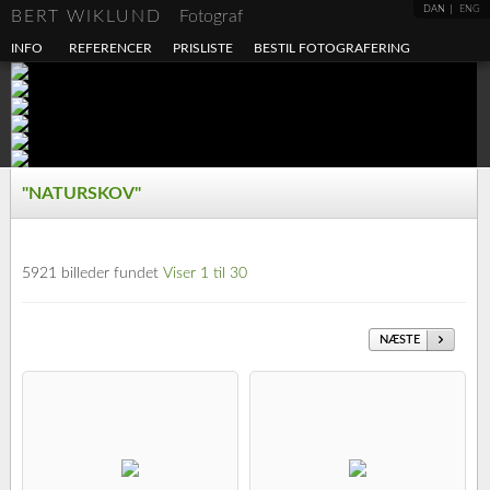
DAN
ENG
BERT WIKLUND
Fotograf
INFO
REFERENCER
PRISLISTE
BESTIL FOTOGRAFERING
"NATURSKOV"
5921 billeder fundet
Viser 1 til 30
NÆSTE