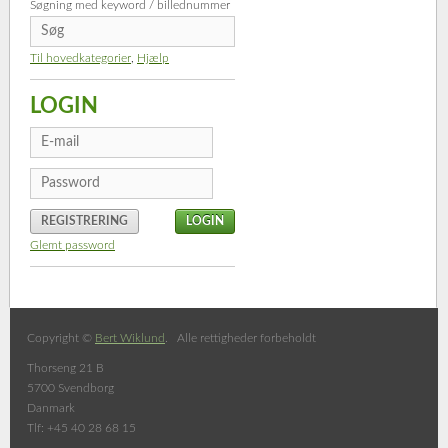
Søgning med keyword / billednummer
Til hovedkategorier
,
Hjælp
LOGIN
REGISTRERING
Glemt password
Copyright ©
Bert Wiklund
. Alle rettigheder forbeholdt
Thorseng 21 B
5700 Svendborg
Danmark
Tlf: +45 40 28 68 15