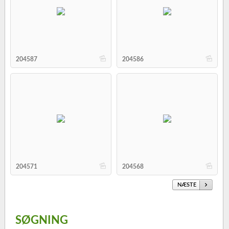
b
b
204587
204586
b
b
204571
204568
NÆSTE
SØGNING