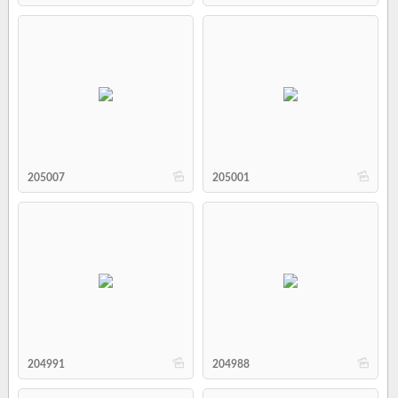
b
b
205007
205001
b
b
204991
204988