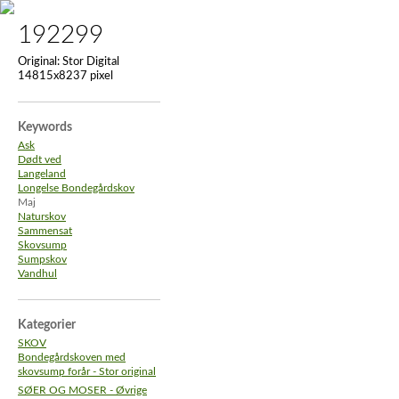
192299
Original:
Stor Digital
14815x8237 pixel
Keywords
Ask
Dødt ved
Langeland
Longelse Bondegårdskov
Maj
Naturskov
Sammensat
Skovsump
Sumpskov
Vandhul
Kategorier
SKOV
Bondegårdskoven med
skovsump forår - Stor original
SØER OG MOSER - Øvrige