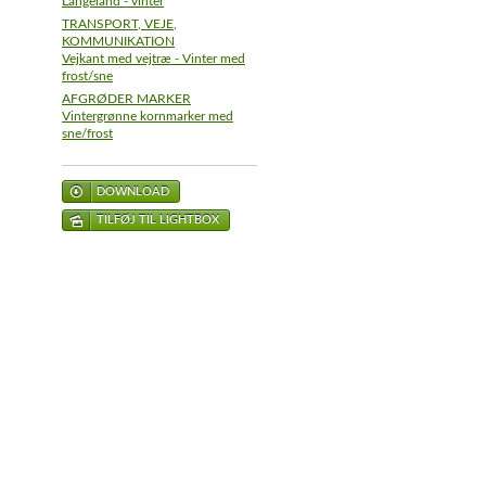
Langeland - vinter
TRANSPORT, VEJE,
KOMMUNIKATION
Vejkant med vejtræ - Vinter med
frost/sne
AFGRØDER MARKER
Vintergrønne kornmarker med
sne/frost
DOWNLOAD
TILFØJ TIL LIGHTBOX