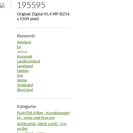
195595
Original:
Digital 45,4 MP (8256
x 5504 pixel)
Keywords
Agerland
Eg
Januar
Kornmark
Landbrugsland
Langeland
Næbbe
Sne
Vejtræ
Vintersæd
Åbne land
Kategorier
PLANTER II (Bøg - Kurveblomster)
Eg - vinter med frost sne
AGERLAND, ÅBNE LAND - Fyn
og Øer