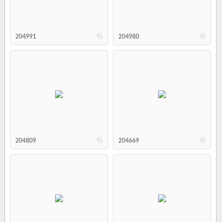
b
b
204991
204980
b
b
204809
204669