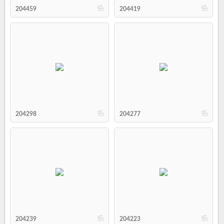
b
b
204459
204419
b
b
204298
204277
b
b
204239
204223