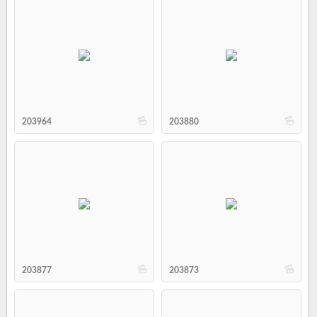
b
b
203964
203880
b
b
203877
203873