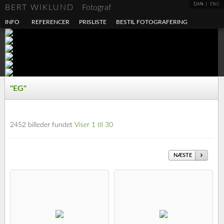
DAN
ENG
BERT WIKLUND
Fotograf
INFO
REFERENCER
PRISLISTE
BESTIL FOTOGRAFERING
"EG"
2452 billeder fundet
Viser 1 til 30
NÆSTE