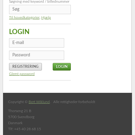
Søgning med keyword / billednummer
Til hovedkategorier
,
Hjælp
LOGIN
REGISTRERING
Glemt password
Copyright ©
Bert Wiklund
. Alle rettigheder forbeholdt
Thorseng 21 B
5700 Svendborg
Danmark
Tlf: +45 40 28 68 15