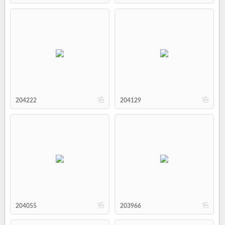
b
b
204222
204129
b
b
204055
203966