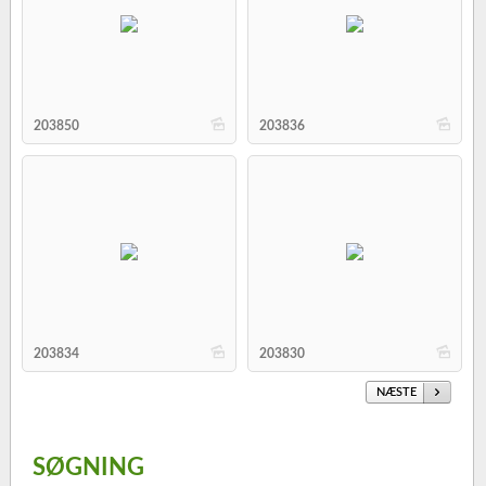
b
b
203850
203836
b
b
203834
203830
NÆSTE
SØGNING