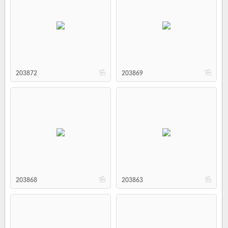
b
b
203872
203869
b
b
203868
203863