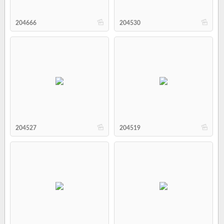
b
b
204666
204530
b
b
204527
204519