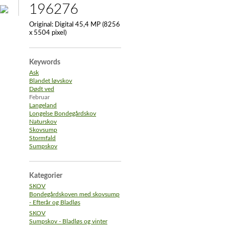
196276
Original:
Digital 45,4 MP (8256
x 5504 pixel)
Keywords
Ask
Blandet løvskov
Dødt ved
Februar
Langeland
Longelse Bondegårdskov
Naturskov
Skovsump
Stormfald
Sumpskov
Kategorier
SKOV
Bondegårdskoven med skovsump
- Efterår og Bladløs
SKOV
Sumpskov - Bladløs og vinter