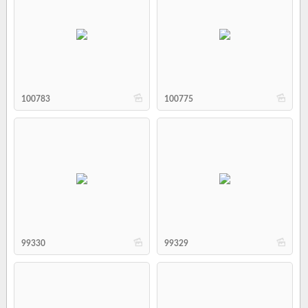
b
b
100783
100775
b
b
99330
99329