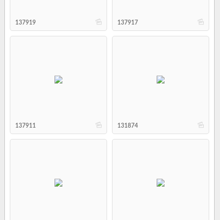
b
b
137919
137917
b
b
137911
131874