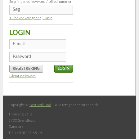
Søgning med keyword / billednummer
Til hovedkategorier
,
Hjælp
LOGIN
REGISTRERING
Glemt password
Copyright ©
Bert Wiklund
. Alle rettigheder forbeholdt
Thorseng 21 B
5700 Svendborg
Danmark
Tlf: +45 40 28 68 15