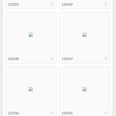
b
b
131872
125639
b
b
125638
125637
b
b
123763
123761