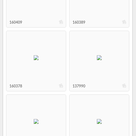
b
b
160409
160389
b
b
160378
137990