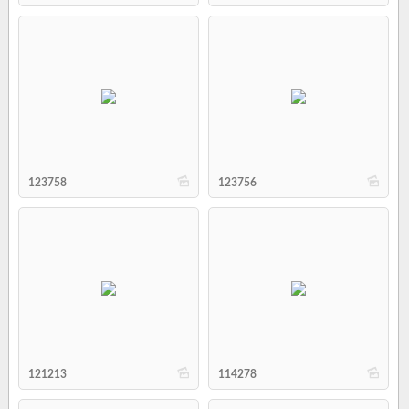
b
b
123758
123756
b
b
121213
114278