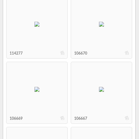
b
b
114277
106670
b
b
106669
106667