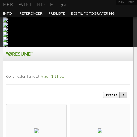
DAN
ENG
BERT WIKLUND
Fotograf
INFO
REFERENCER
PRISLISTE
BESTIL FOTOGRAFERING
"ØRESUND"
65 billeder fundet
Viser 1 til 30
NÆSTE