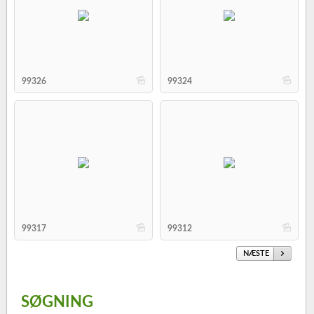
b
b
99326
99324
b
b
99317
99312
NÆSTE
SØGNING