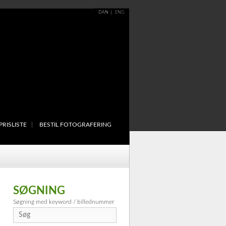
DAN
ENG
PRISLISTE
BESTIL FOTOGRAFERING
SØGNING
Søgning med keyword / billednummer