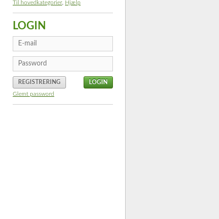
Til hovedkategorier
,
Hjælp
LOGIN
REGISTRERING
Glemt password