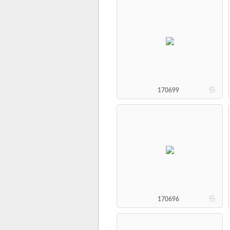
b
170699
b
170696