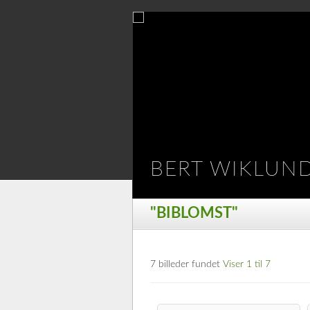
BERT WIKLUN
"BIBLOMST"
7 billeder fundet
Viser 1 til 7