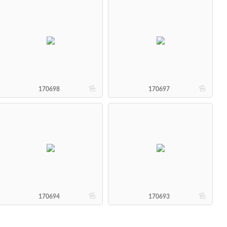
b
b
170698
170697
b
b
170694
170693