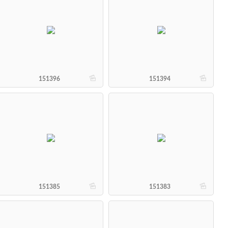
b
b
151396
151394
b
b
151385
151383