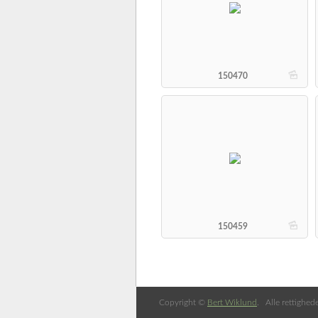
b
150470
b
150459
Copyright ©
Bert Wiklund
. Alle rettighed