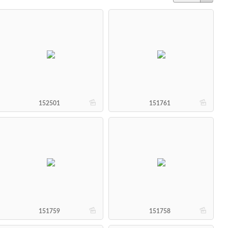
b
b
152501
151761
b
b
151759
151758