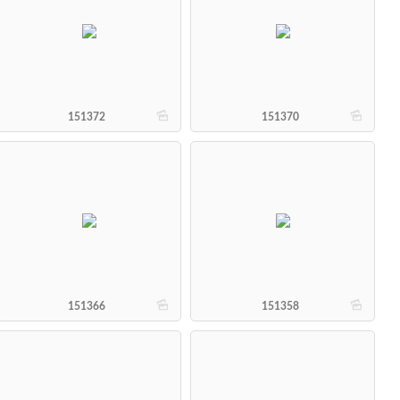
b
b
151372
151370
b
b
151366
151358