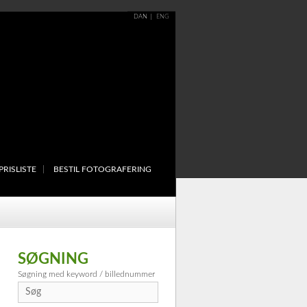
DAN
ENG
PRISLISTE
BESTIL FOTOGRAFERING
SØGNING
Søgning med keyword / billednummer