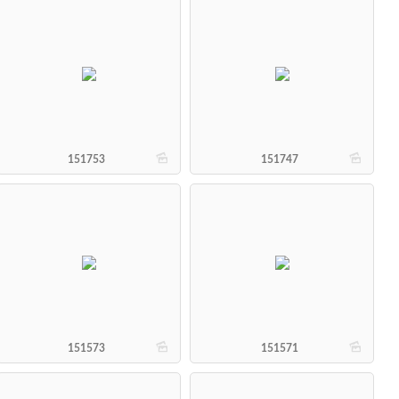
b
b
151753
151747
b
b
151573
151571