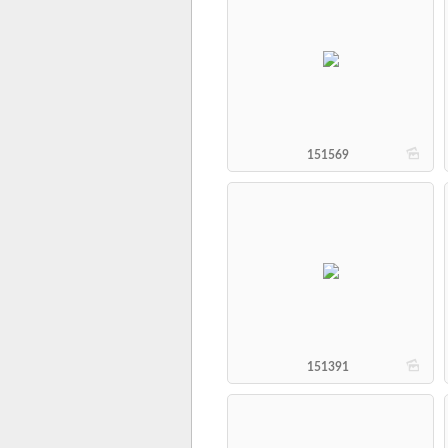
b
151569
b
151391