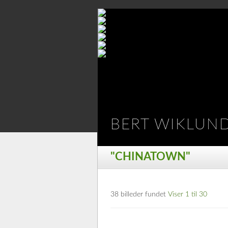
BERT WIKLUN
"CHINATOWN"
38 billeder fundet
Viser 1 til 30