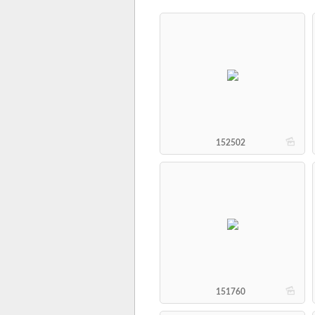
b
152502
b
151760