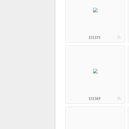
b
151375
b
151369