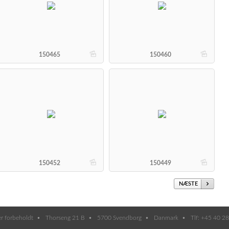
b
b
150465
150460
b
b
150452
150449
NÆSTE
er forbeholdt
Thorseng 21 B
5700 Svendborg
Danmark
Tlf: +45 40 2