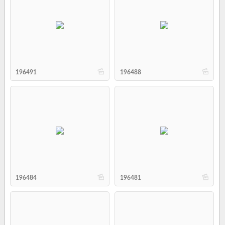
b
b
196491
196488
b
b
196484
196481