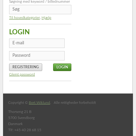
Søgning med keyword / billednummer
Til hovedkategorier
,
Hjælp
LOGIN
REGISTRERING
Glemt password
Copyright ©
Bert Wiklund
. Alle rettigheder forbeholdt
Thorseng 21 B
5700 Svendborg
Danmark
Tlf: +45 40 28 68 15