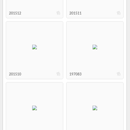
b
b
201512
201511
b
b
201510
197083