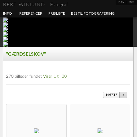
DAN
ENG
BERT WIKLUND
Fotograf
INFO
REFERENCER
PRISLISTE
BESTIL FOTOGRAFERING
"GÆRDSELSKOV"
270 billeder fundet
Viser 1 til 30
NÆSTE