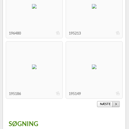
b
b
196480
195213
b
b
195186
195149
NÆSTE
SØGNING