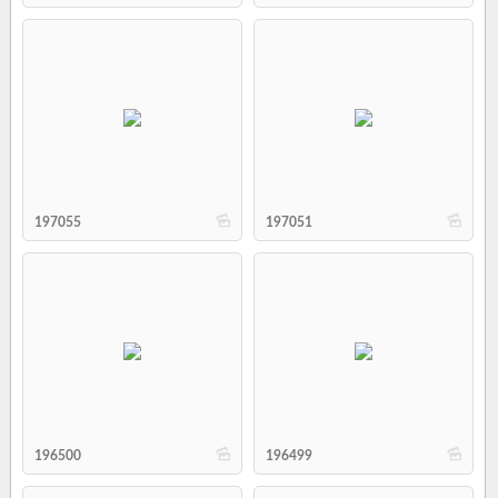
b
b
197055
197051
b
b
196500
196499