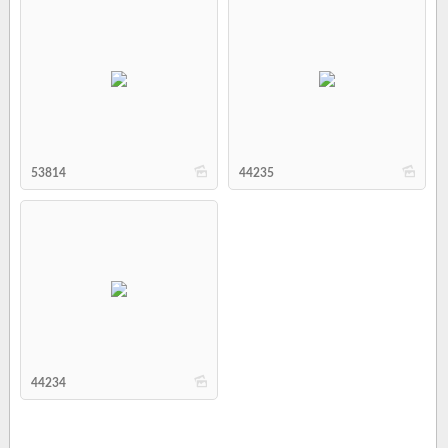
b
b
53814
44235
b
44234