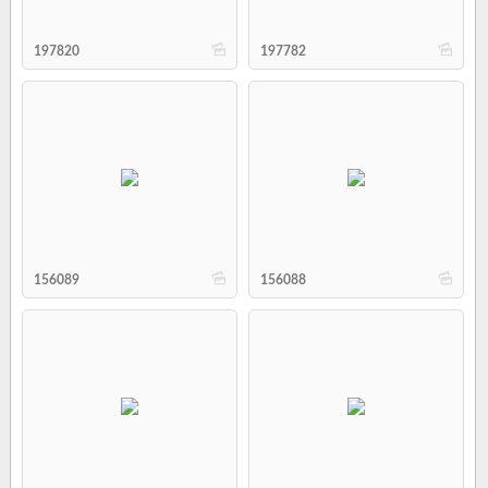
b
b
197820
197782
b
b
156089
156088