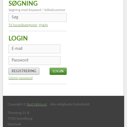
SØGNING
Søgning med keyword / billednummer
Til hovedkategorier
,
Hjælp
LOGIN
REGISTRERING
Glemt password
Copyright ©
Bert Wiklund
. Alle rettigheder forbeholdt
Thorseng 21 B
5700 Svendborg
Danmark