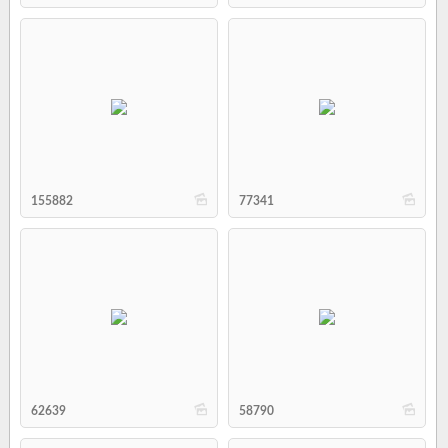
b
b
155882
77341
b
b
62639
58790