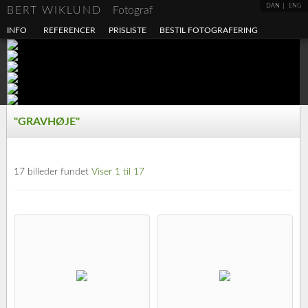
DAN
ENG
BERT WIKLUND
Fotograf
INFO
REFERENCER
PRISLISTE
BESTIL FOTOGRAFERING
"GRAVHØJE"
17 billeder fundet
Viser 1 til 17