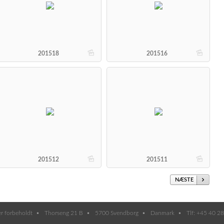
b
b
201518
201516
b
b
201512
201511
NÆSTE
er forbeholdt
Thorseng 21 B
5700 Svendborg
Danmark
Tlf: +45 40 2