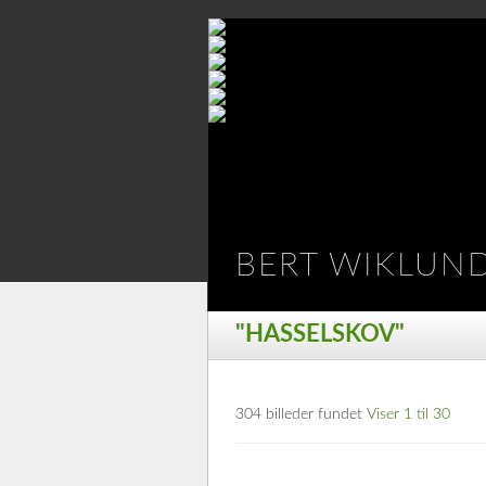
BERT WIKLUN
"HASSELSKOV"
304 billeder fundet
Viser 1 til 30