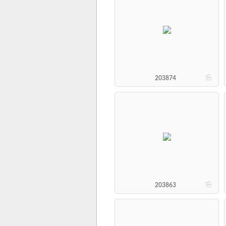
b
203874
b
203863