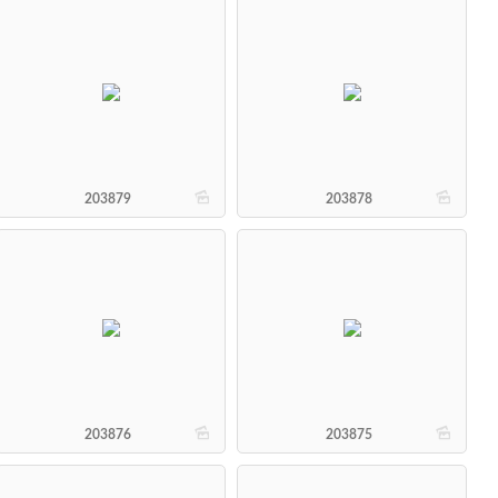
b
b
203879
203878
b
b
203876
203875