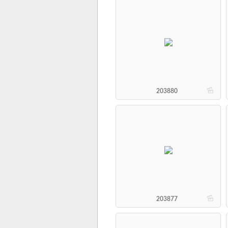
b
203880
b
203877