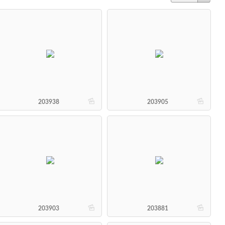
b
b
203938
203905
b
b
203903
203881