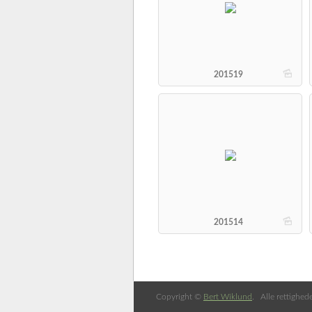
b
201519
b
201514
Copyright ©
Bert Wiklund
. Alle rettighed