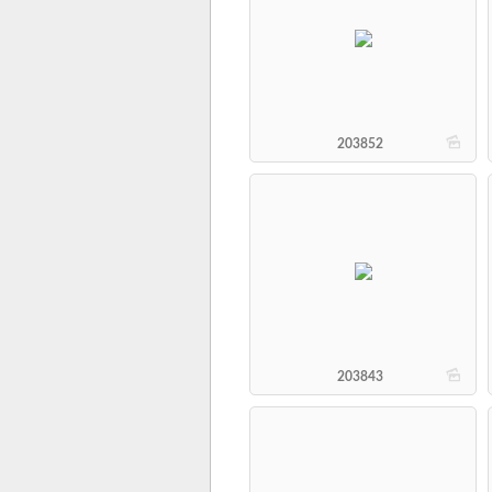
b
203852
b
203843