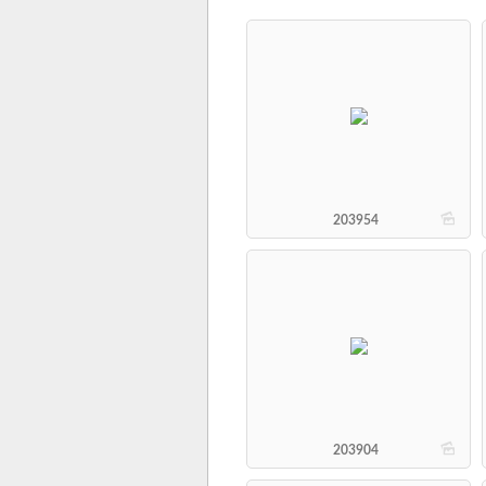
b
203954
b
203904