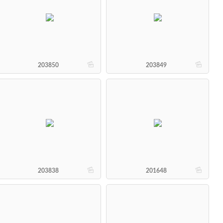
b
b
203850
203849
b
b
203838
201648