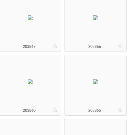
b
b
203867
203866
b
b
203860
203855