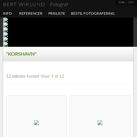
DAN
ENG
BERT WIKLUND
Fotograf
INFO
REFERENCER
PRISLISTE
BESTIL FOTOGRAFERING
"KORSHAVN"
12 billeder fundet
Viser 1 til 12