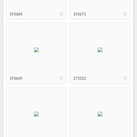
b
b
193684
193671
b
b
193669
171033