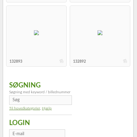
b
b
132893
132892
SØGNING
Søgning med keyword / billednummer
Til hovedkategorier
,
Hjælp
LOGIN