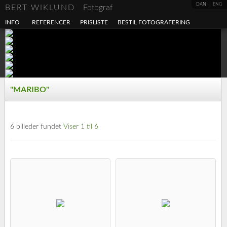
DAN
ENG
BERT WIKLUND
Fotograf
INFO
REFERENCER
PRISLISTE
BESTIL FOTOGRAFERING
"MARIBO"
6 billeder fundet
Viser 1 til 6