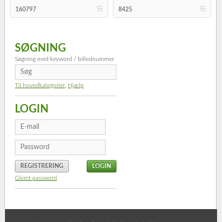
b
b
160797
8425
SØGNING
Søgning med keyword / billednummer
Til hovedkategorier
,
Hjælp
LOGIN
REGISTRERING
Glemt password