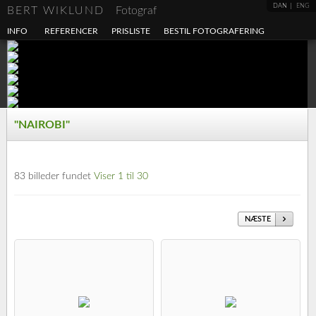
DAN
ENG
BERT WIKLUND
Fotograf
INFO
REFERENCER
PRISLISTE
BESTIL FOTOGRAFERING
"NAIROBI"
83 billeder fundet
Viser 1 til 30
NÆSTE