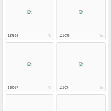
b
b
123966
118038
b
b
118037
118034