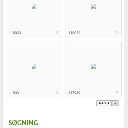
b
b
118033
118032
b
b
118031
117949
NÆSTE
SØGNING