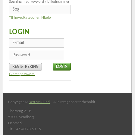
Søgning med keyword / billednummer
Til hovedkategorier
,
Hjælp
LOGIN
REGISTRERING
Glemt password
Copyright ©
Bert Wiklund
. Alle rettigheder forbeholdt
Thorseng 21 B
5700 Svendborg
Danmark
Tlf: +45 40 28 68 15