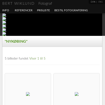
DAN
ENG
BERT WIKLUND
Fotograf
INFO
REFERENCER
PRISLISTE
BESTIL FOTOGRAFERING
"NYKØBING"
5 billeder fundet
Viser 1 til 5