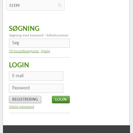
b
51194
SØGNING
Søgning med keyword / billednummer
Til hovedkategorier
,
Hjælp
LOGIN
REGISTRERING
Glemt password