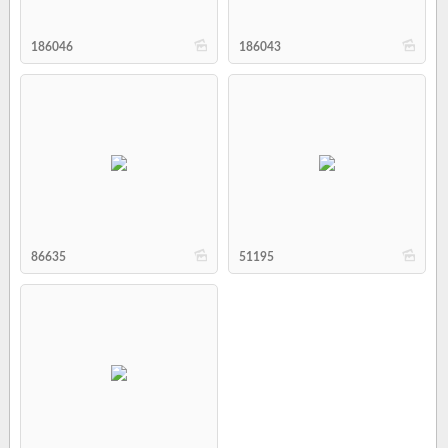
b
b
186046
186043
b
b
86635
51195