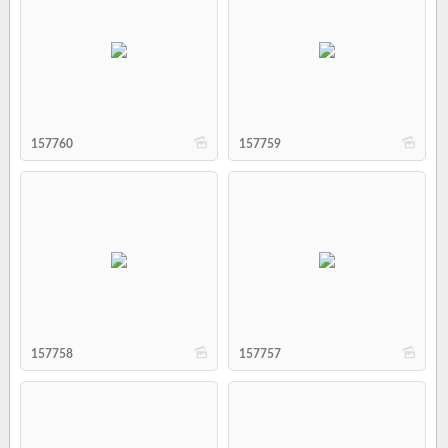
b
b
157760
157759
b
b
157758
157757