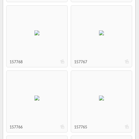
b
b
157768
157767
b
b
157766
157765