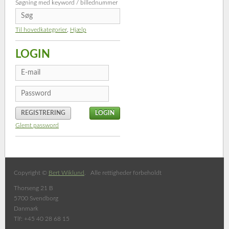
Søgning med keyword / billednummer
Til hovedkategorier
,
Hjælp
LOGIN
REGISTRERING
Glemt password
Copyright ©
Bert Wiklund
. Alle rettigheder forbeholdt
Thorseng 21 B
5700 Svendborg
Danmark
Tlf: +45 40 28 68 15