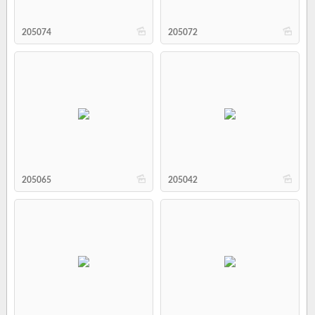
b
b
205074
205072
b
b
205065
205042