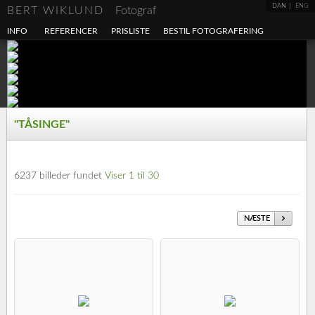
DAN
ENG
BERT WIKLUND
Fotograf
INFO
REFERENCER
PRISLISTE
BESTIL FOTOGRAFERING
"TÅSINGE"
6237 billeder fundet
Viser 1 til 30
NÆSTE