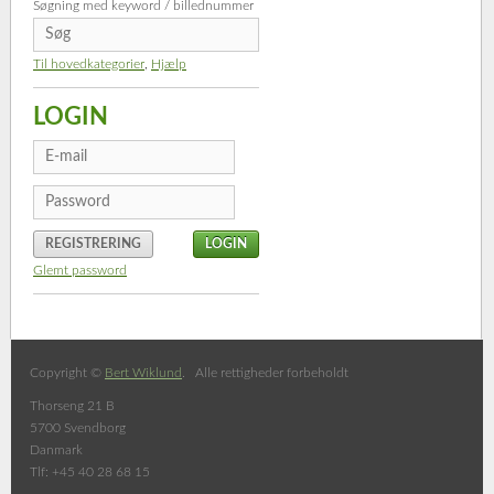
Søgning med keyword / billednummer
Til hovedkategorier
,
Hjælp
LOGIN
REGISTRERING
Glemt password
Copyright ©
Bert Wiklund
. Alle rettigheder forbeholdt
Thorseng 21 B
5700 Svendborg
Danmark
Tlf: +45 40 28 68 15