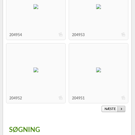
b
b
204954
204953
b
b
204952
204951
NÆSTE
SØGNING