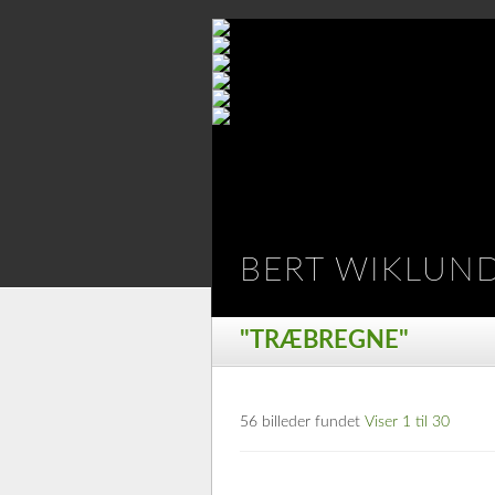
BERT WIKLUN
"TRÆBREGNE"
56 billeder fundet
Viser 1 til 30