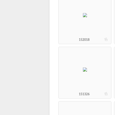
b
152018
b
151326