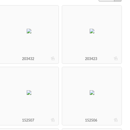
b
b
203432
203423
b
b
152507
152506