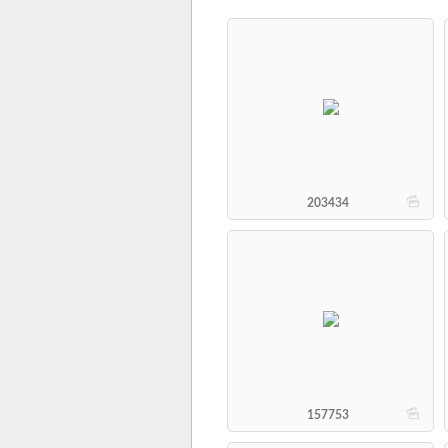
b
203434
b
157753