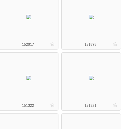
b
b
152017
151898
b
b
151322
151321