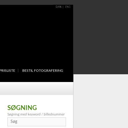
DAN
ENG
PRISLISTE
BESTIL FOTOGRAFERING
SØGNING
Søgning med keyword / billednummer