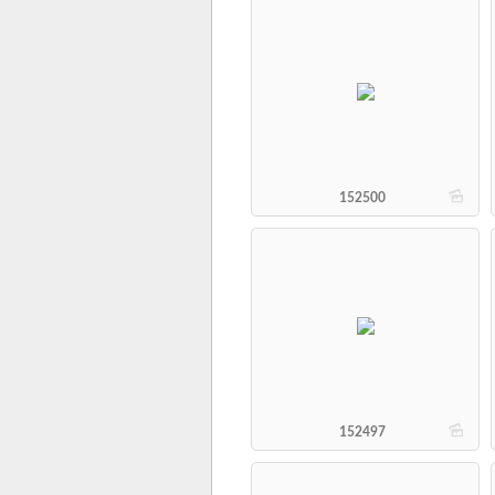
b
152500
b
152497