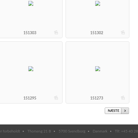
b
b
151303
151302
b
b
151295
151273
NÆSTE
er forbeholdt
Thorseng 21 B
5700 Svendborg
Danmark
Tlf: +45 40 2