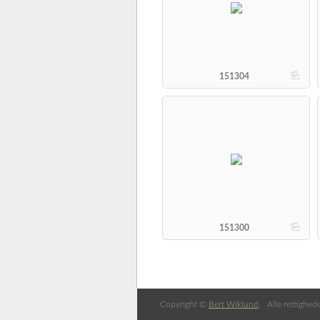
b
151304
b
151300
Copyright ©
Bert Wiklund
. Alle rettighed