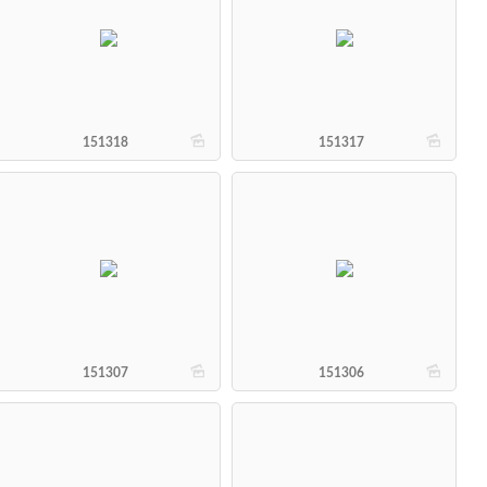
b
b
151318
151317
b
b
151307
151306