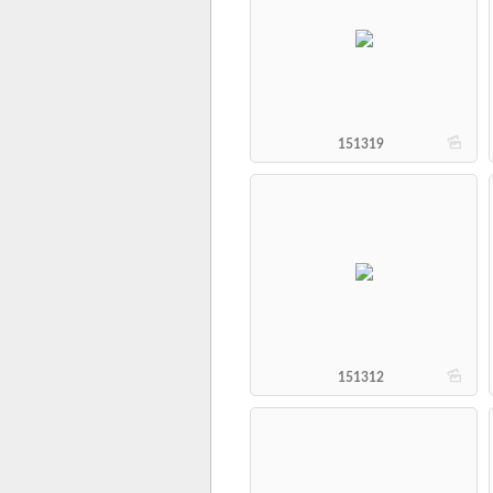
b
151319
b
151312