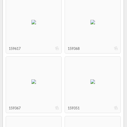
b
b
159617
159368
b
b
159367
159351