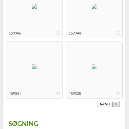
b
b
159346
159344
b
b
159341
159338
NÆSTE
SØGNING