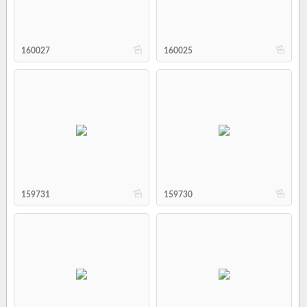
b
b
160027
160025
b
b
159731
159730