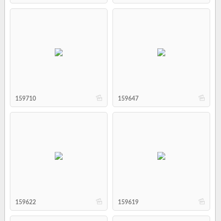
b
b
159710
159647
b
b
159622
159619