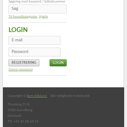
Søgning med keyword / billednummer
Til hovedkategorier
,
Hjælp
LOGIN
REGISTRERING
Glemt password
Copyright ©
Bert Wiklund
. Alle rettigheder forbeholdt
Thorseng 21 B
5700 Svendborg
Danmark
Tlf: +45 40 28 68 15