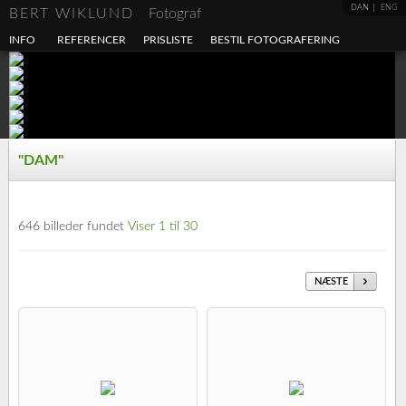
DAN
ENG
BERT WIKLUND
Fotograf
INFO
REFERENCER
PRISLISTE
BESTIL FOTOGRAFERING
"DAM"
646 billeder fundet
Viser 1 til 30
NÆSTE