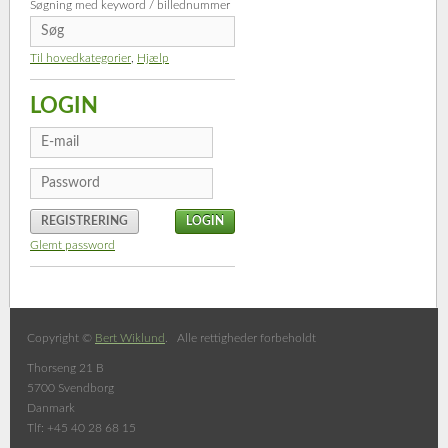
Søgning med keyword / billednummer
Til hovedkategorier
,
Hjælp
LOGIN
REGISTRERING
Glemt password
Copyright ©
Bert Wiklund
. Alle rettigheder forbeholdt
Thorseng 21 B
5700 Svendborg
Danmark
Tlf: +45 40 28 68 15