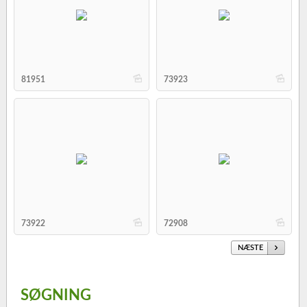
b
b
81951
73923
b
b
73922
72908
NÆSTE
SØGNING