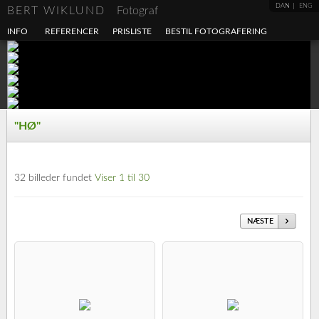
DAN
ENG
BERT WIKLUND
Fotograf
INFO
REFERENCER
PRISLISTE
BESTIL FOTOGRAFERING
"HØ"
32 billeder fundet
Viser 1 til 30
NÆSTE