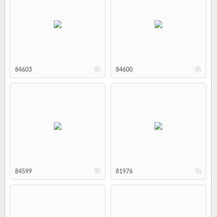
b
b
84603
84600
b
b
84599
81976