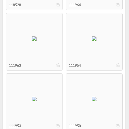
b
b
118528
111964
b
b
111963
111954
b
b
111953
111950