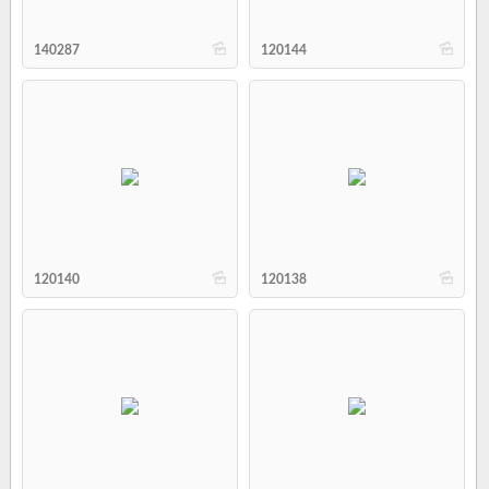
b
b
140287
120144
b
b
120140
120138