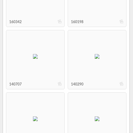
b
b
160342
160198
b
b
140707
140290