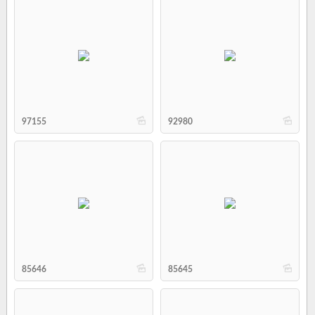
b
b
97155
92980
b
b
85646
85645