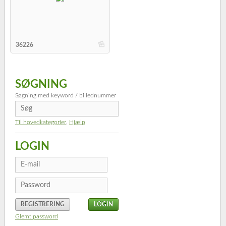
b
36226
SØGNING
Søgning med keyword / billednummer
Til hovedkategorier
,
Hjælp
LOGIN
REGISTRERING
Glemt password