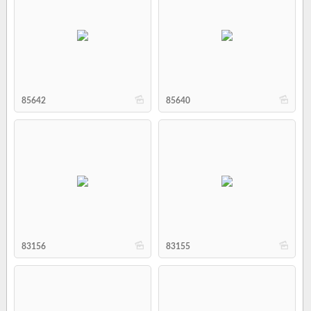
b
b
85642
85640
b
b
83156
83155