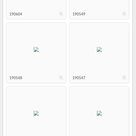
b
b
190604
190549
b
b
190548
190547