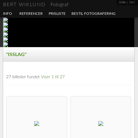
DAN
ENG
BERT WIKLUND
Fotograf
INFO
REFERENCER
PRISLISTE
BESTIL FOTOGRAFERING
"ISSLAG"
27 billeder fundet
Viser 1 til 27