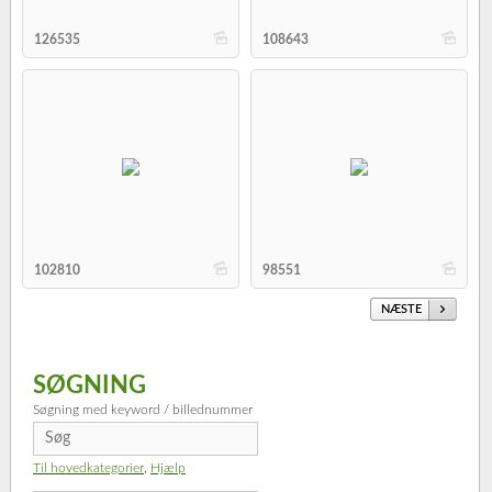
b
b
126535
108643
b
b
102810
98551
NÆSTE
SØGNING
Søgning med keyword / billednummer
Til hovedkategorier
,
Hjælp