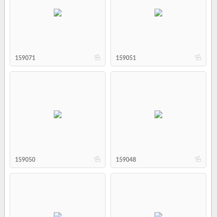
b
b
159071
159051
b
b
159050
159048