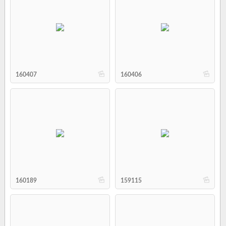
b
b
160407
160406
b
b
160189
159115