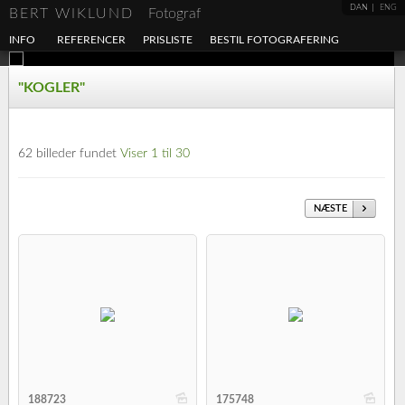
DAN
ENG
BERT WIKLUND
Fotograf
INFO
REFERENCER
PRISLISTE
BESTIL FOTOGRAFERING
"KOGLER"
62 billeder fundet
Viser 1 til 30
NÆSTE
b
b
188723
175748