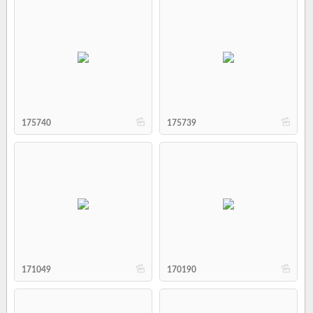
b
b
175740
175739
b
b
171049
170190