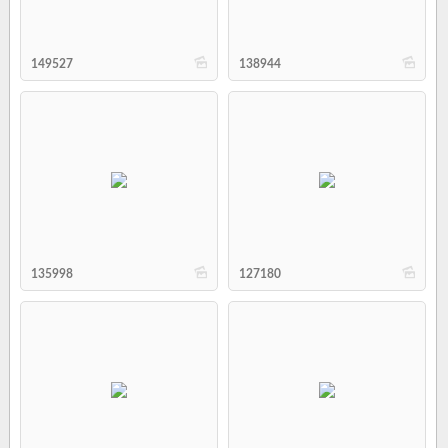
b
b
149527
138944
b
b
135998
127180