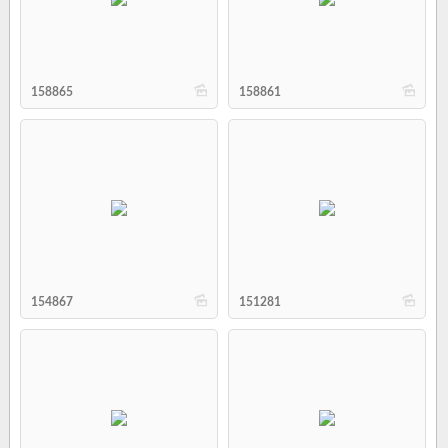
b
b
158865
158861
b
b
154867
151281