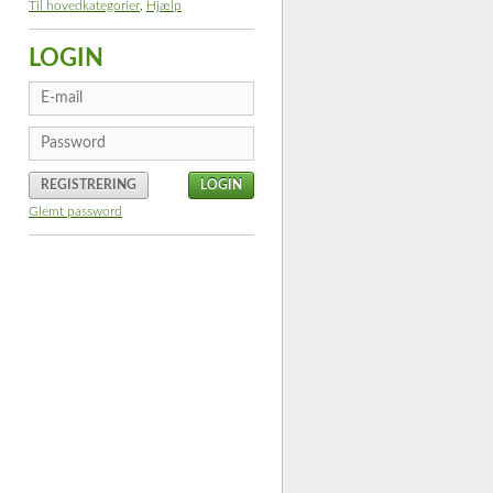
Til hovedkategorier
,
Hjælp
LOGIN
REGISTRERING
Glemt password