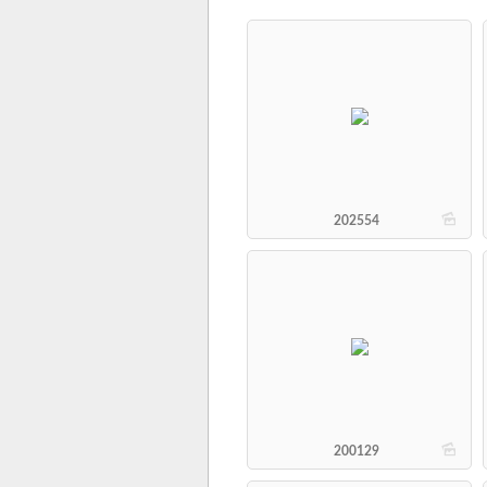
b
202554
b
200129