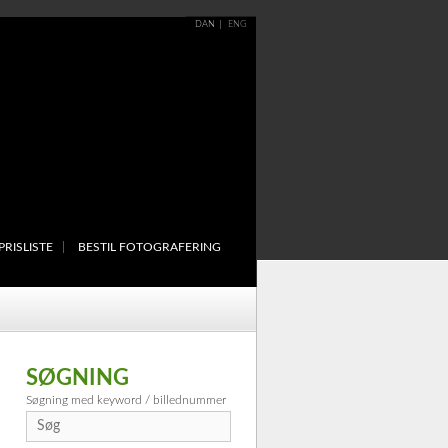
DAN
ENG
PRISLISTE
BESTIL FOTOGRAFERING
SØGNING
Søgning med keyword / billednummer