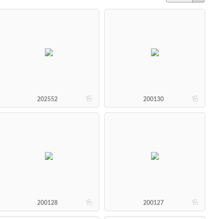
b
b
202552
200130
b
b
200128
200127