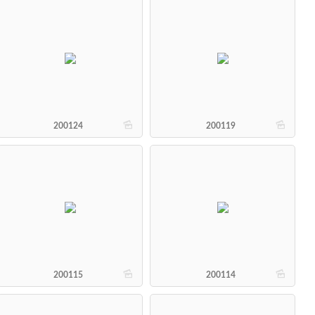
b
b
200124
200119
b
b
200115
200114