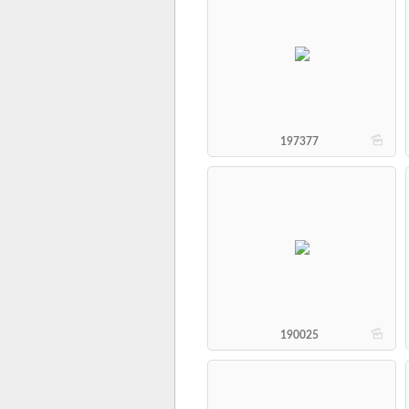
b
197377
b
190025