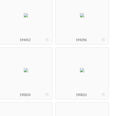
b
b
194453
194396
b
b
190024
190023