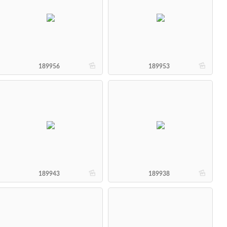
b
b
189956
189953
b
b
189943
189938