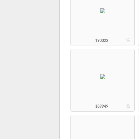
b
190022
b
189949