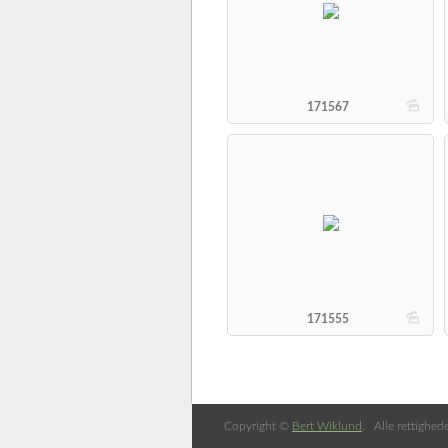
b
171567
b
171555
Copyright ©
Bert Wiklund
. Alle rettighed