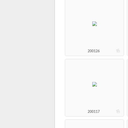
b
200126
b
200117