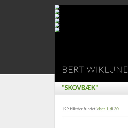
BERT WIKLUN
"SKOVBÆK"
199 billeder fundet
Viser 1 til 30