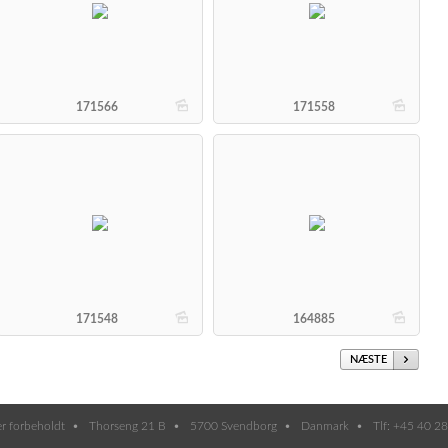
b
b
171566
171558
b
b
171548
164885
NÆSTE
er forbeholdt
Thorseng 21 B
5700 Svendborg
Danmark
Tlf: +45 40 2