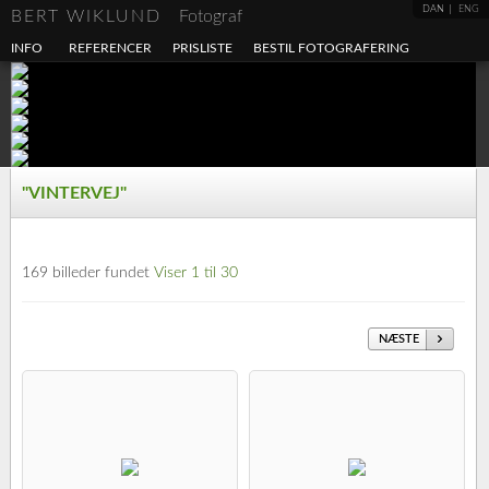
DAN
ENG
BERT WIKLUND
Fotograf
INFO
REFERENCER
PRISLISTE
BESTIL FOTOGRAFERING
"VINTERVEJ"
169 billeder fundet
Viser 1 til 30
NÆSTE