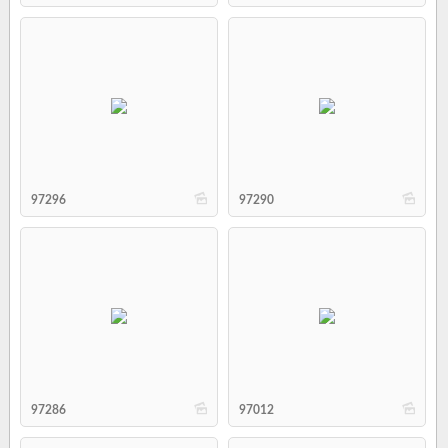
b
b
97296
97290
b
b
97286
97012