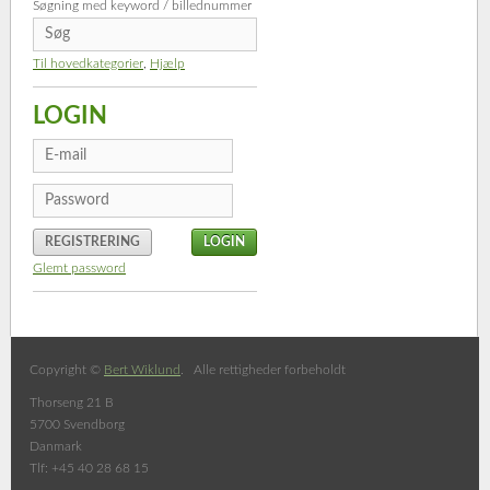
Søgning med keyword / billednummer
Til hovedkategorier
,
Hjælp
LOGIN
REGISTRERING
Glemt password
Copyright ©
Bert Wiklund
. Alle rettigheder forbeholdt
Thorseng 21 B
5700 Svendborg
Danmark
Tlf: +45 40 28 68 15