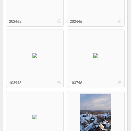
b
b
202465
202446
b
b
103946
103746