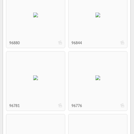
b
b
96880
96844
b
b
96781
96776