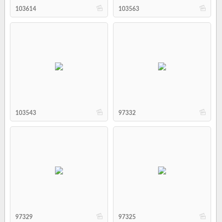
b
b
103614
103563
b
b
103543
97332
b
b
97329
97325