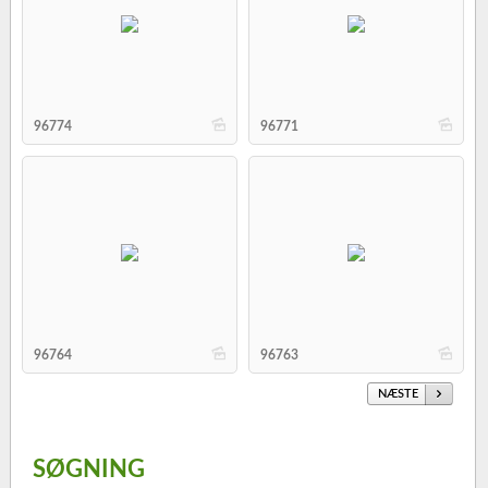
b
b
96774
96771
b
b
96764
96763
NÆSTE
SØGNING