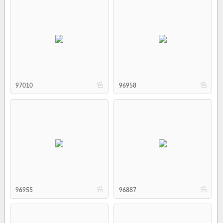
b
b
97010
96958
b
b
96955
96887