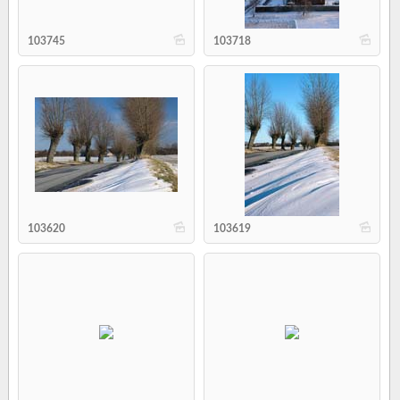
b
b
103745
103718
b
b
103620
103619