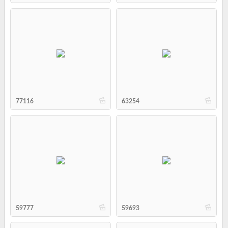
b
b
77116
63254
b
b
59777
59693