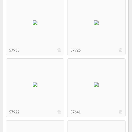
b
b
57935
57925
b
b
57922
57641