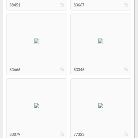
b
b
88451
83667
b
b
83666
83346
b
b
80079
77323