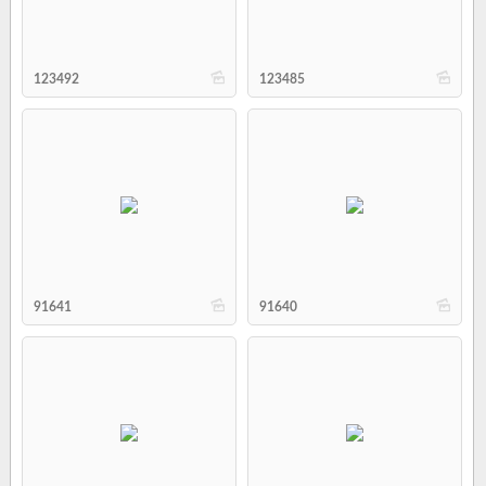
b
b
123492
123485
b
b
91641
91640