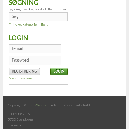
SØGNING
Søgning med keyword / billednummer
Til hovedkategorier
,
Hjælp
LOGIN
REGISTRERING
Glemt password
Copyright ©
Bert Wiklund
. Alle rettigheder forbeholdt
Thorseng 21 B
5700 Svendborg
Danmark