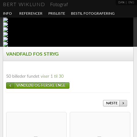
DAN
ENG
BERT WIKLUND
Fotograf
INFO
REFERENCER
PRISLISTE
BESTIL FOTOGRAFERING
VANDFALD FOS STRYG
50 billeder fundet
viser 1 til 30
VANDLØB OG FERSKE ENGE
NÆSTE