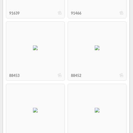
b
b
91639
91466
b
b
88453
88452