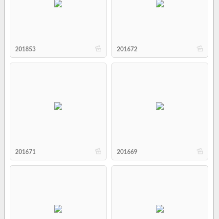
b
b
201853
201672
b
b
201671
201669