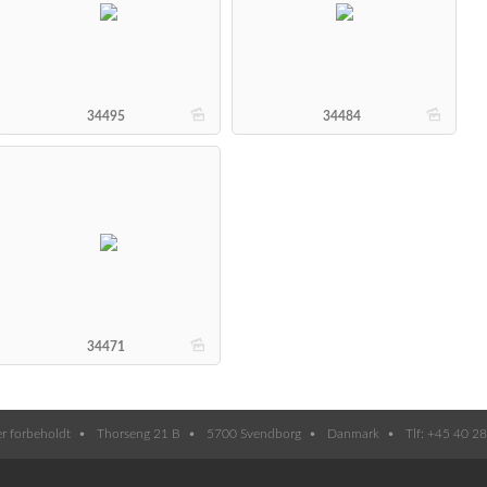
b
b
34495
34484
b
34471
er forbeholdt
Thorseng 21 B
5700 Svendborg
Danmark
Tlf: +45 40 2