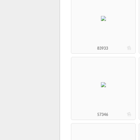
b
83933
b
57346