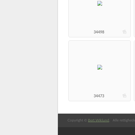
b
34498
b
34473
Copyright ©
Bert Wiklund
. Alle rettighed