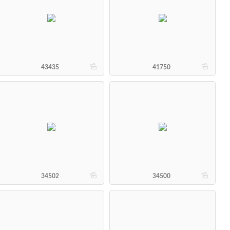
b
b
43435
41750
b
b
34502
34500