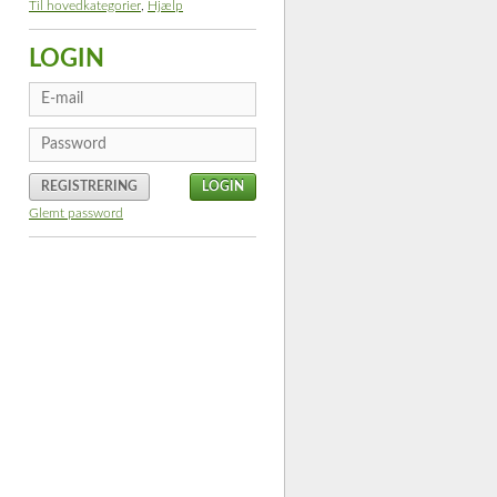
Til hovedkategorier
,
Hjælp
LOGIN
REGISTRERING
Glemt password