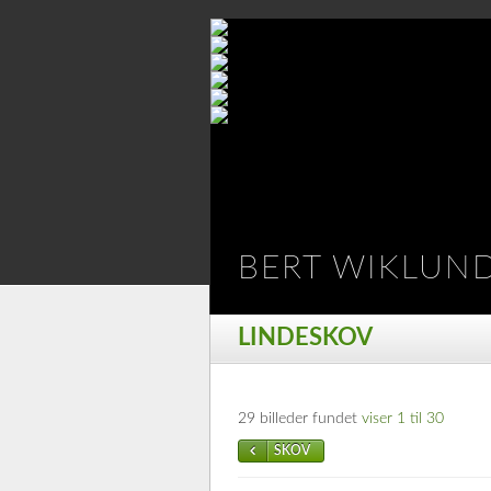
BERT WIKLUN
LINDESKOV
29 billeder fundet
viser 1 til 30
SKOV