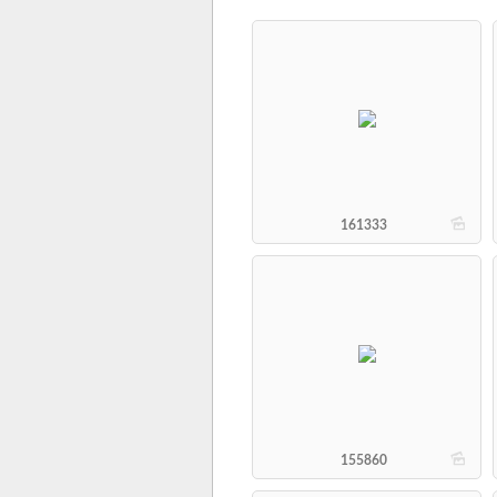
b
161333
b
155860