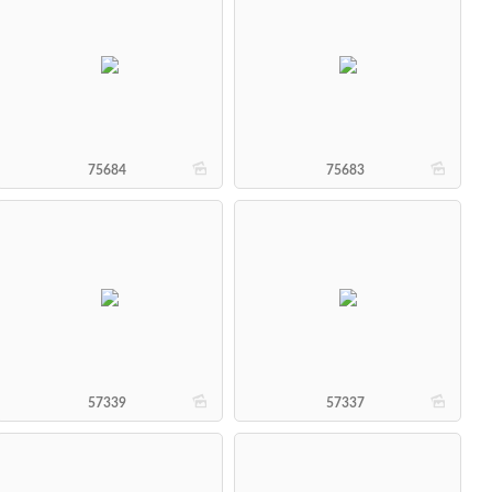
b
b
75684
75683
b
b
57339
57337