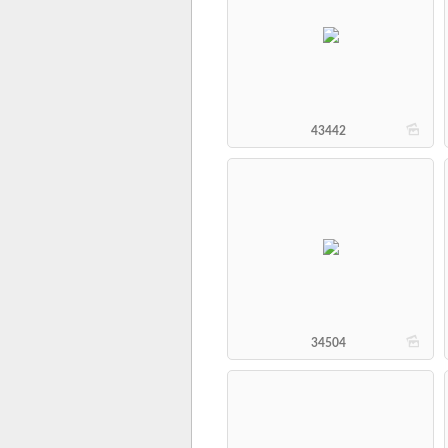
b
43442
b
34504