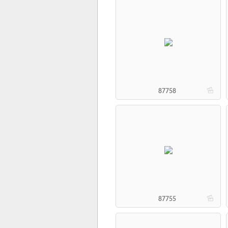
b
87758
b
87755