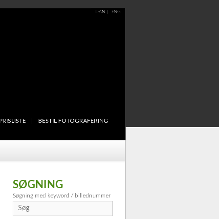
DAN
ENG
PRISLISTE
BESTIL FOTOGRAFERING
SØGNING
Søgning med keyword / billednummer