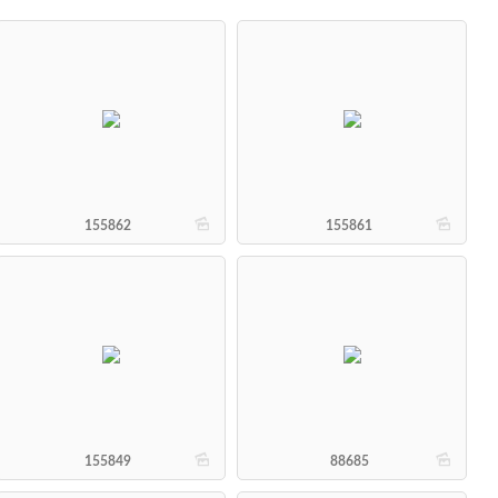
b
b
155862
155861
b
b
155849
88685