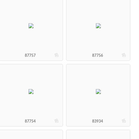
b
b
87757
87756
b
b
87754
83934