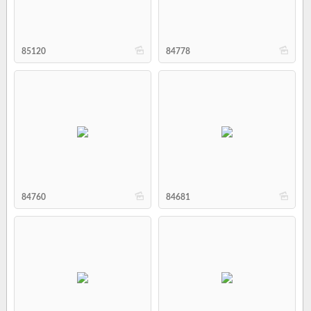
b
b
85120
84778
b
b
84760
84681