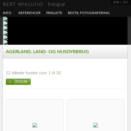
DAN
ENG
BERT WIKLUND
Fotograf
INFO
REFERENCER
PRISLISTE
BESTIL FOTOGRAFERING
AGERLAND, LAND- OG HUSDYRBRUG
12 billeder fundet
viser 1 til 30
POLEN