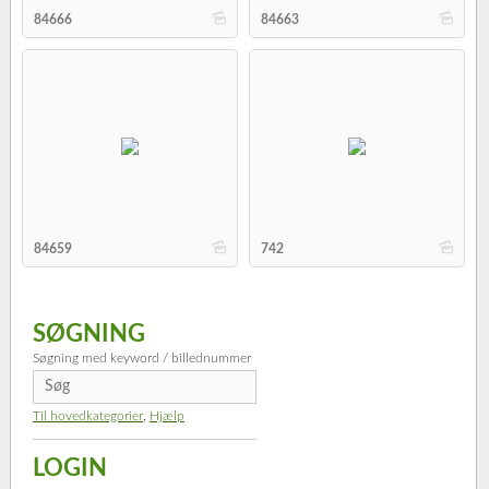
b
b
84666
84663
b
b
84659
742
SØGNING
Søgning med keyword / billednummer
Til hovedkategorier
,
Hjælp
LOGIN