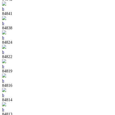
b
84841
b
84838
b
84824
b
84822
b
84819
b
84816
b
84814
b
84813