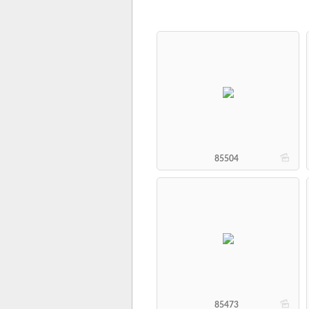
b
85504
b
85473