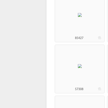
b
85427
b
57308