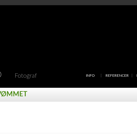
D
Fotograf
INFO
REFERENCER
SVØMMET