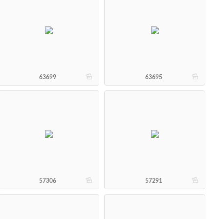
b
b
63699
63695
b
b
57306
57291