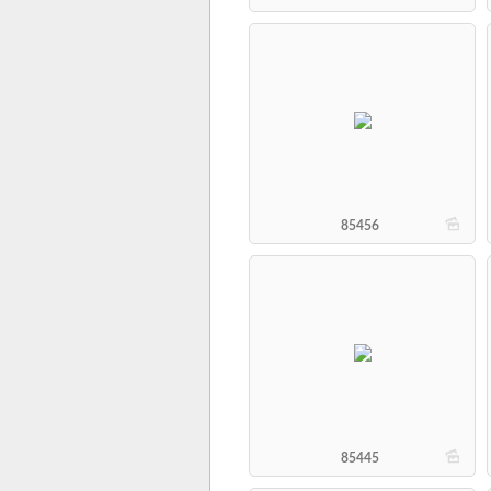
b
85456
b
85445