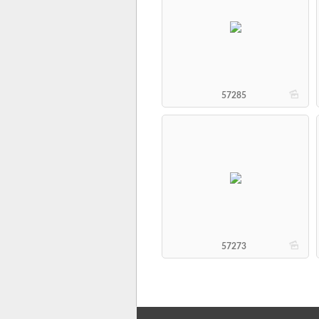
b
57285
b
57273