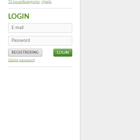
Til hovedkategorier
,
Hjælp
LOGIN
REGISTRERING
Glemt password