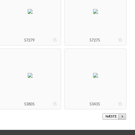
b
b
57279
57275
b
b
53805
53435
NÆSTE