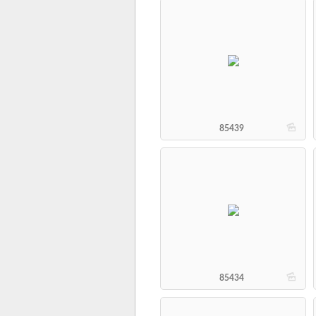
b
85439
b
85434