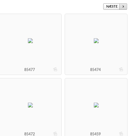
NÆSTE
b
b
85477
85474
b
b
85472
85459