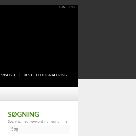
DAN
ENG
PRISLISTE
BESTIL FOTOGRAFERING
SØGNING
Søgning med keyword / billednummer