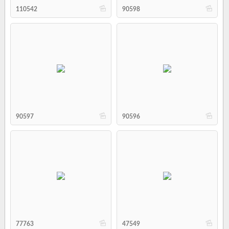
b
b
110542
90598
b
b
90597
90596
b
b
77763
47549