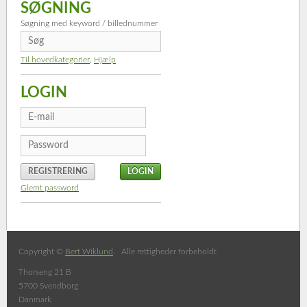
SØGNING
Søgning med keyword / billednummer
Til hovedkategorier
,
Hjælp
LOGIN
REGISTRERING
Glemt password
Copyright ©
Bert Wiklund
. Alle rettigheder forbeholdt
Thorseng 21 B
5700 Svendborg
Danmark