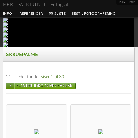
DAN
ENG
BERT WIKLUND
Fotograf
INFO
REFERENCER
PRISLISTE
BESTIL FOTOGRAFERING
SKRUEPALME
21 billeder fundet
viser 1 til 30
PLANTER III (KODRIVER - ARUM)