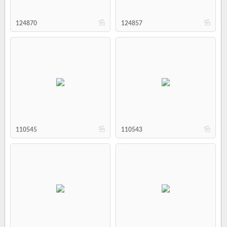
b
b
124870
124857
b
b
110545
110543