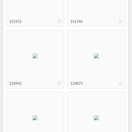
b
b
151972
151745
b
b
124943
124871