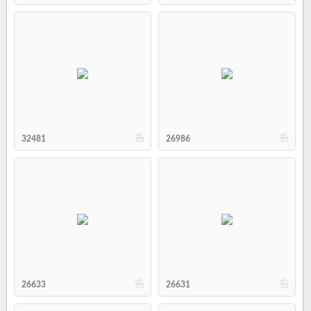
b
b
32481
26986
b
b
26633
26631