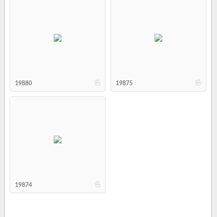
b
b
19880
19875
b
19874