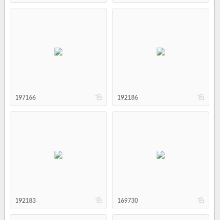
b
b
197166
192186
b
b
192183
169730