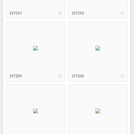
b
b
197597
197592
b
b
197209
197206