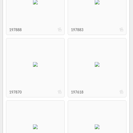
b
b
197888
197883
b
b
197870
197618