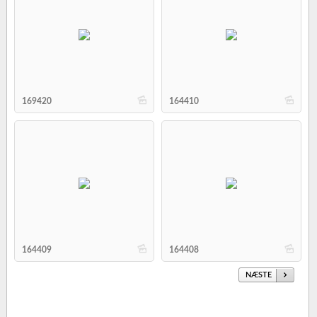
b
b
169420
164410
b
b
164409
164408
NÆSTE