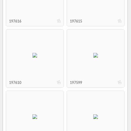
b
b
197616
197615
b
b
197610
197599