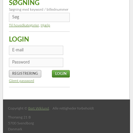
SØGNING
Søgning med keyword / billednummer
Til hovedkategorier
,
Hjælp
LOGIN
REGISTRERING
Glemt password
Copyright ©
Bert Wiklund
. Alle rettigheder forbeholdt
Thorseng 21 B
5700 Svendborg
Danmark