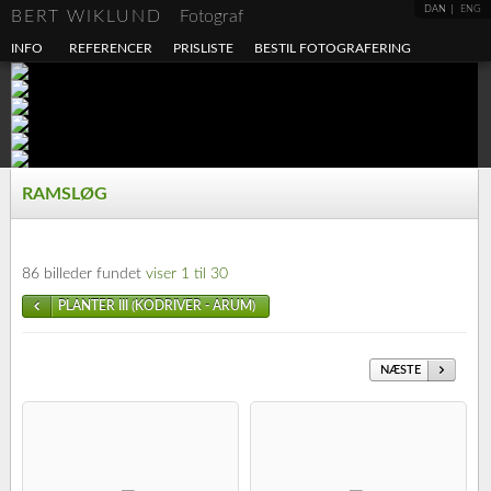
DAN
ENG
BERT WIKLUND
Fotograf
INFO
REFERENCER
PRISLISTE
BESTIL FOTOGRAFERING
RAMSLØG
86 billeder fundet
viser 1 til 30
PLANTER III (KODRIVER - ARUM)
NÆSTE