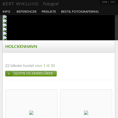
DAN
ENG
BERT WIKLUND
Fotograf
INFO
REFERENCER
PRISLISTE
BESTIL FOTOGRAFERING
HOLCKENHAVN
22 billeder fundet
viser 1 til 30
SLOTTE OG HERREGÅRDE