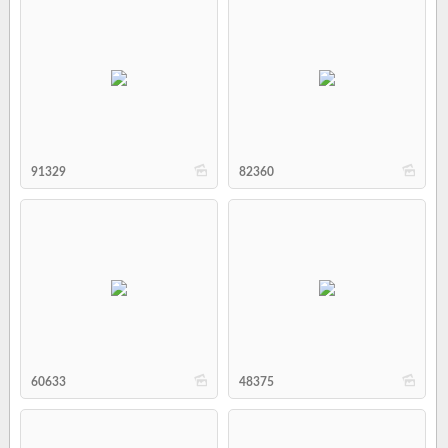
b
b
91329
82360
b
b
60633
48375