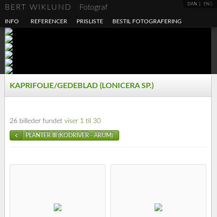
DAN
ENG
BERT WIKLUND
Fotograf
INFO
REFERENCER
PRISLISTE
BESTIL FOTOGRAFERING
KAPRIFOLIE/GEDEBLAD (LONICERA SP.)
26 billeder fundet
viser 1 til 30
PLANTER III (KODRIVER - ARUM)