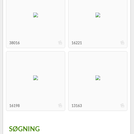
b
b
38016
16221
b
b
16198
13163
SØGNING