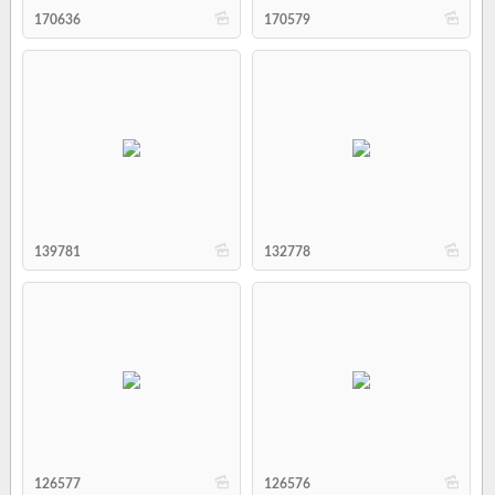
b
b
170636
170579
b
b
139781
132778
b
b
126577
126576