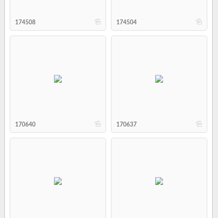
b
b
174508
174504
b
b
170640
170637