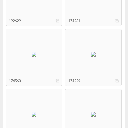
b
b
192629
174561
b
b
174560
174559