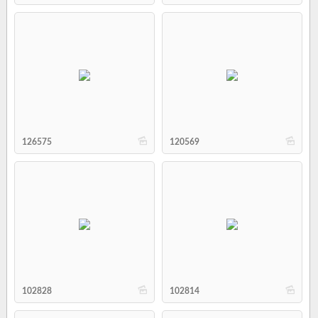
b
b
126575
120569
b
b
102828
102814