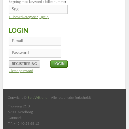
Søgning med keyword / billednummer
Til hovedkategorier
,
Hjælp
LOGIN
REGISTRERING
Glemt password
Copyright ©
Bert Wiklund
. Alle rettigheder forbeholdt
Thorseng 21 B
5700 Svendborg
Danmark
Tlf: +45 40 28 68 15