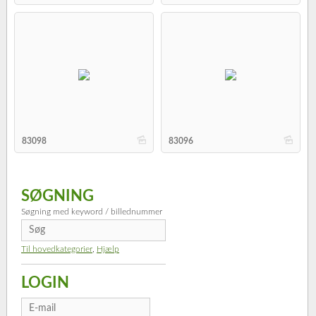
b
b
83098
83096
SØGNING
Søgning med keyword / billednummer
Til hovedkategorier
,
Hjælp
LOGIN