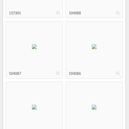
b
b
137301
104088
b
b
104087
104086