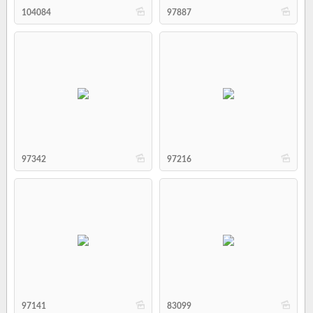
b
b
104084
97887
b
b
97342
97216
b
b
97141
83099