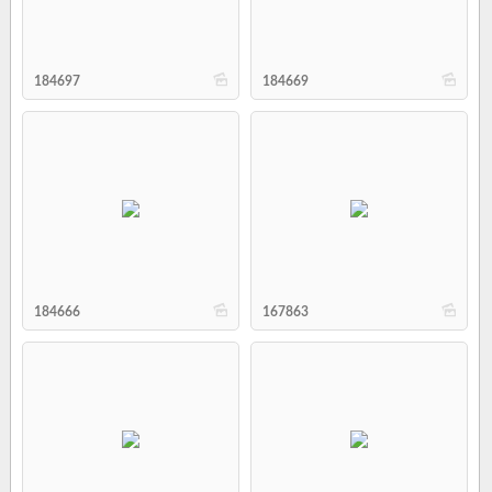
b
b
184697
184669
b
b
184666
167863