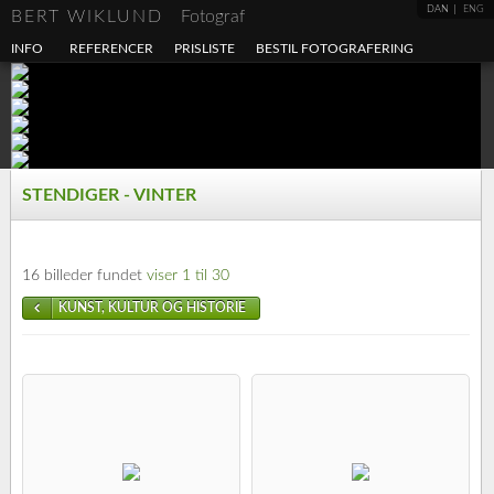
DAN
ENG
BERT WIKLUND
Fotograf
INFO
REFERENCER
PRISLISTE
BESTIL FOTOGRAFERING
STENDIGER - VINTER
16 billeder fundet
viser 1 til 30
KUNST, KULTUR OG HISTORIE