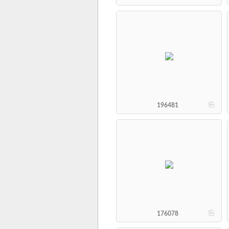
b
196481
b
176078