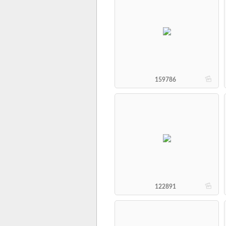
b
159786
b
122891