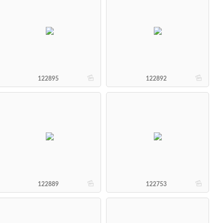
b
b
122895
122892
b
b
122889
122753