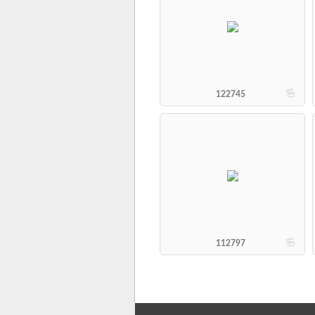
b
122745
b
112797