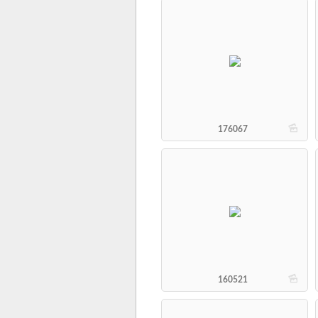
b
176067
b
160521