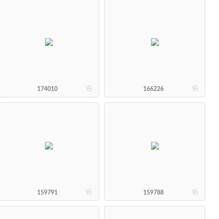
b
b
174010
166226
b
b
159791
159788