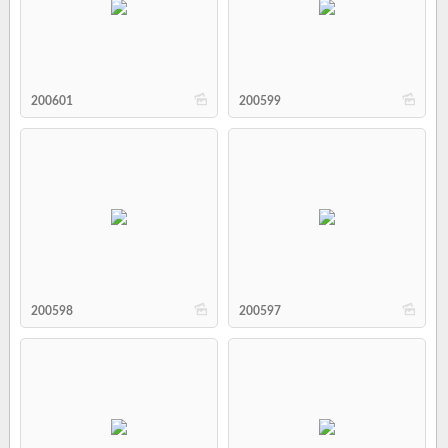
b
b
200601
200599
b
b
200598
200597