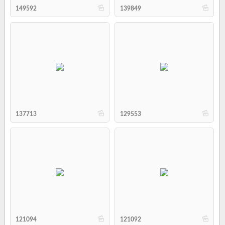
b
b
149592
139849
b
b
137713
129553
b
b
121094
121092