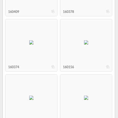
b
b
160409
160378
b
b
160374
160156