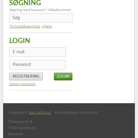
SØGNING
Søgning med keyword / billednummer
Til hovedkategorier
,
Hjælp
LOGIN
REGISTRERING
Glemt password
Copyright ©
Bert Wiklund
. Alle rettigheder forbeholdt
Thorseng 21 B
5700 Svendborg
Danmark