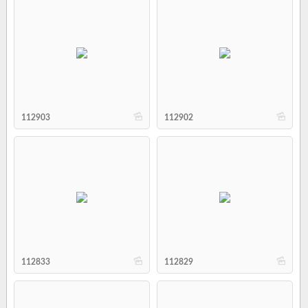
b
b
112903
112902
b
b
112833
112829