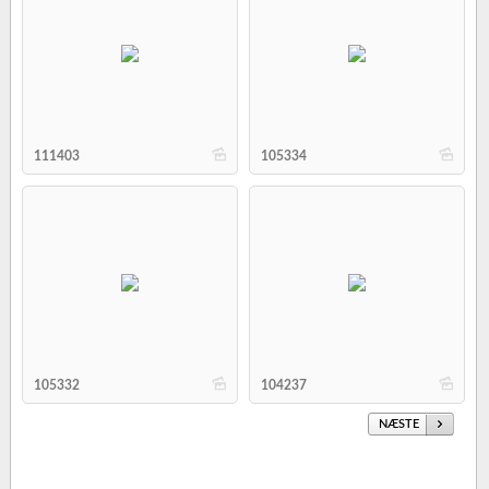
b
b
111403
105334
b
b
105332
104237
NÆSTE