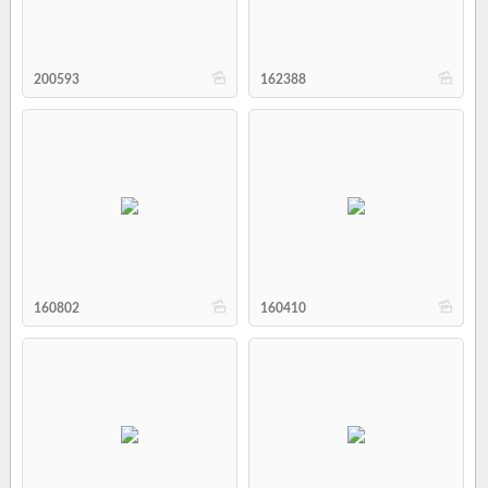
b
b
200593
162388
b
b
160802
160410