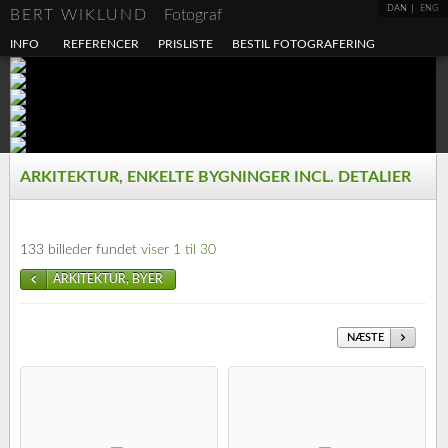
DAN
ENG
BERT WIKLUND
Fotograf
INFO
REFERENCER
PRISLISTE
BESTIL FOTOGRAFERING
ARKITEKTUR, ENKELTE BYGNINGER INCL. DETALIER
133 billeder fundet
viser 1 til 30
ARKITEKTUR, BYER
NÆSTE