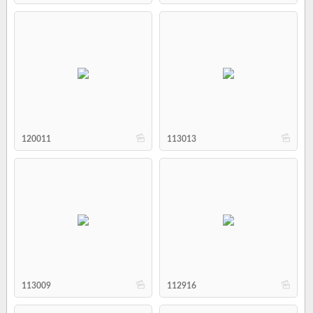
b
b
120011
113013
b
b
113009
112916