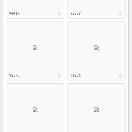
b
b
94419
92839
b
b
92575
91286