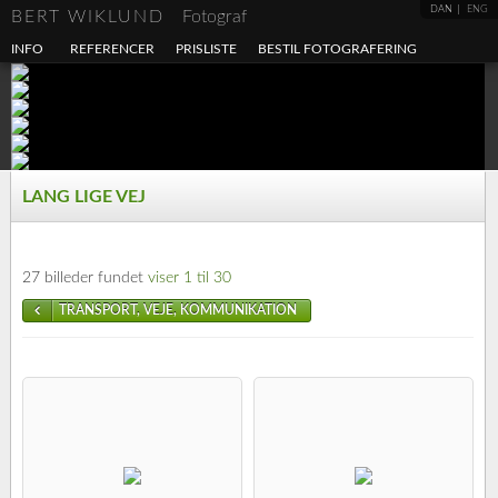
DAN
ENG
BERT WIKLUND
Fotograf
INFO
REFERENCER
PRISLISTE
BESTIL FOTOGRAFERING
LANG LIGE VEJ
27 billeder fundet
viser 1 til 30
TRANSPORT, VEJE, KOMMUNIKATION