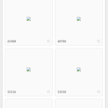
b
b
61468
60760
b
b
55116
53150