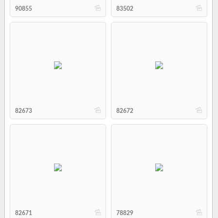
b
b
90855
83502
b
b
82673
82672
b
b
82671
78829