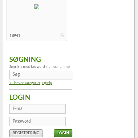
b
18941
SØGNING
Søgning med keyword / billednummer
Til hovedkategorier
,
Hjælp
LOGIN
REGISTRERING