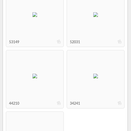
b
b
53149
52031
b
b
44210
34241