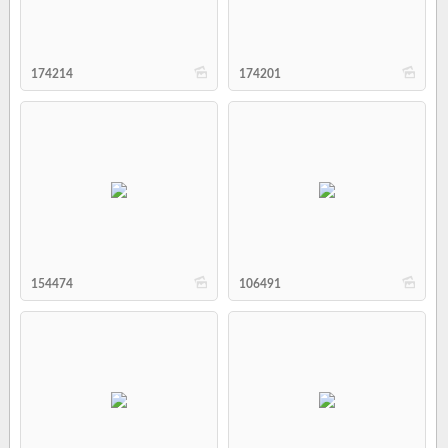
b
b
174214
174201
b
b
154474
106491