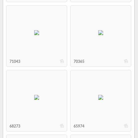
b
b
71043
70365
b
b
68273
65974