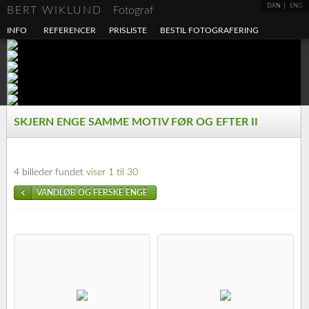
DAN
ENG
BERT WIKLUND
Fotograf
INFO
REFERENCER
PRISLISTE
BESTIL FOTOGRAFERING
SKJERN ENGE SAMME MOTIV FØR OG EFTER II
4 billeder fundet
viser 1 til 30
VANDLØB OG FERSKE ENGE