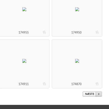
b
b
174955
174950
b
b
174911
174870
NÆSTE