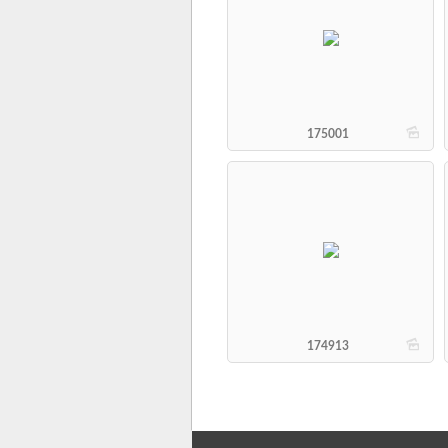
b
175001
b
174913