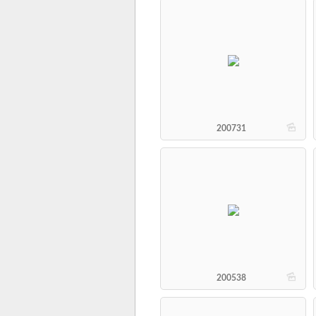
b
200731
b
200538