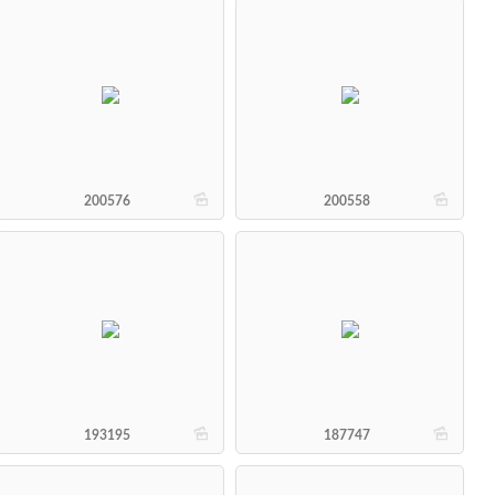
b
b
200576
200558
b
b
193195
187747