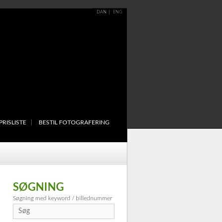
DAN
ENG
PRISLISTE
BESTIL FOTOGRAFERING
SØGNING
Søgning med keyword / billednummer