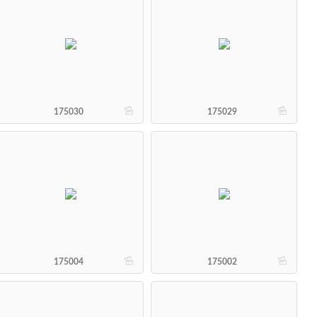
b
b
175030
175029
b
b
175004
175002