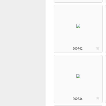
b
200742
b
200736