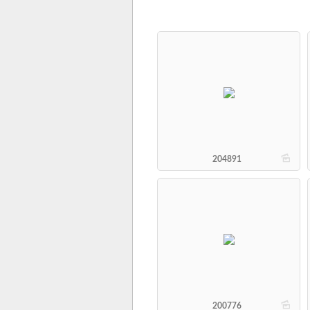
b
204891
b
200776