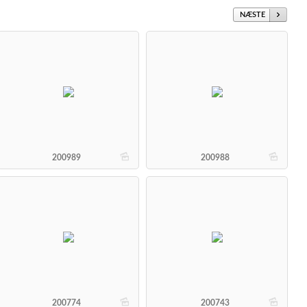
NÆSTE
b
b
200989
200988
b
b
200774
200743