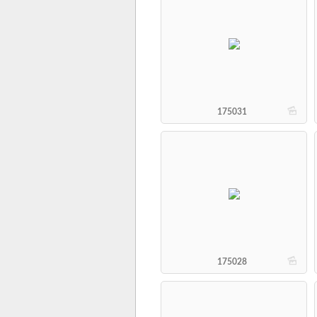
b
175031
b
175028