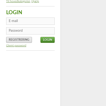
Til hovedkategorier
,
Hjælp
LOGIN
REGISTRERING
Glemt password