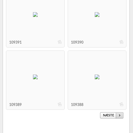
b
b
109391
109390
b
b
109389
109388
NÆSTE