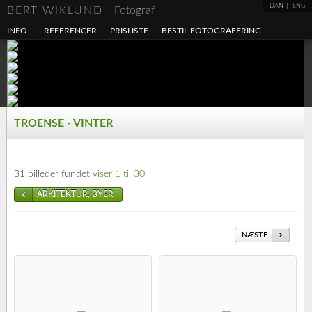
DAN
ENG
BERT WIKLUND
Fotograf
INFO
REFERENCER
PRISLISTE
BESTIL FOTOGRAFERING
TROENSE - VINTER
31 billeder fundet
viser 1 til 30
ARKITEKTUR, BYER
NÆSTE