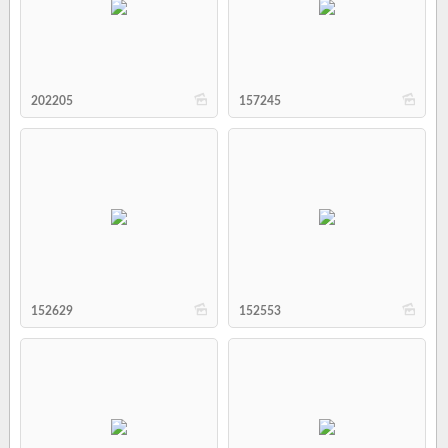
b
b
202205
157245
b
b
152629
152553