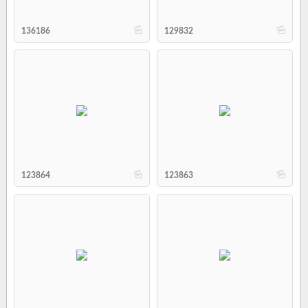
b
b
136186
129832
b
b
123864
123863