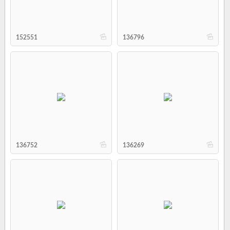
b
b
152551
136796
b
b
136752
136269