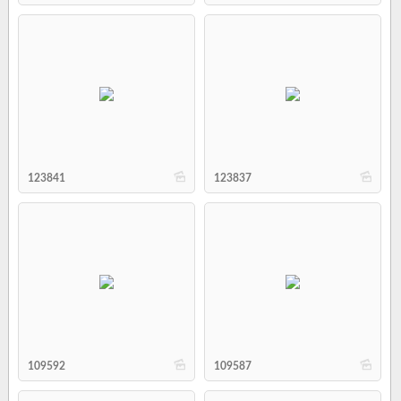
b
b
123841
123837
b
b
109592
109587