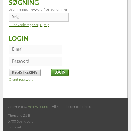
SØGNING
Søgning med keyword / billednummer
Til hovedkategorier
,
Hjælp
LOGIN
REGISTRERING
Glemt password
Copyright ©
Bert Wiklund
. Alle rettigheder forbeholdt
Thorseng 21 B
5700 Svendborg
Danmark