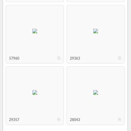
b
b
57960
29363
b
b
29357
28043