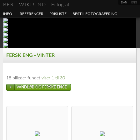
DAN
ENG
BERT WIKLUND
Fotograf
INFO
REFERENCER
PRISLISTE
BESTIL FOTOGRAFERING
FERSK ENG - VINTER
18 billeder fundet
viser 1 til 30
VANDLØB OG FERSKE ENGE