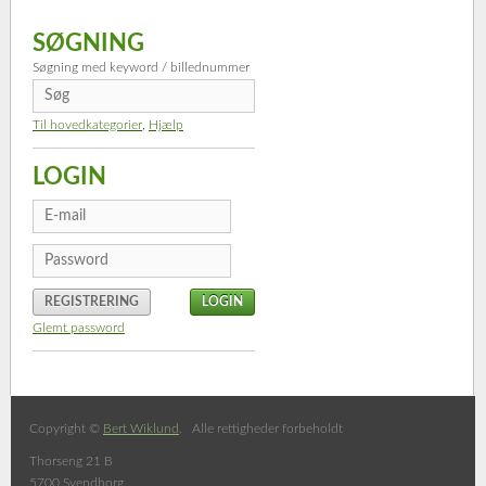
SØGNING
Søgning med keyword / billednummer
Til hovedkategorier
,
Hjælp
LOGIN
REGISTRERING
Glemt password
Copyright ©
Bert Wiklund
. Alle rettigheder forbeholdt
Thorseng 21 B
5700 Svendborg