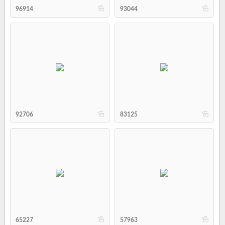
b
b
96914
93044
b
b
92706
83125
b
b
65227
57963