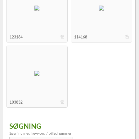
b
b
123184
114168
b
103832
SØGNING
Søgning med keyword / billednummer