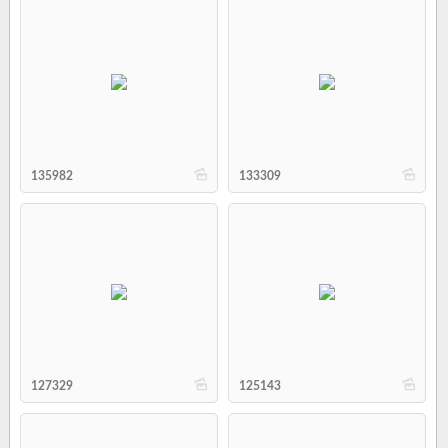
b
b
135982
133309
b
b
127329
125143