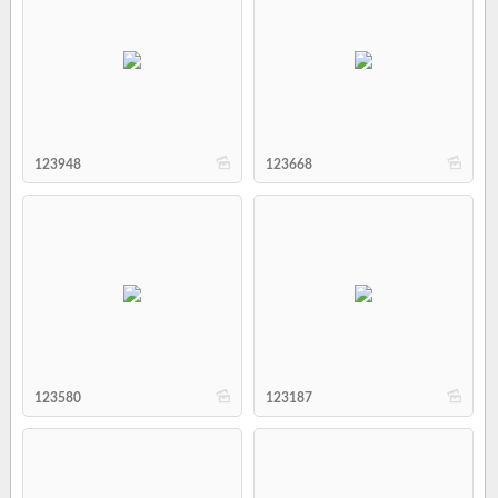
b
b
123948
123668
b
b
123580
123187