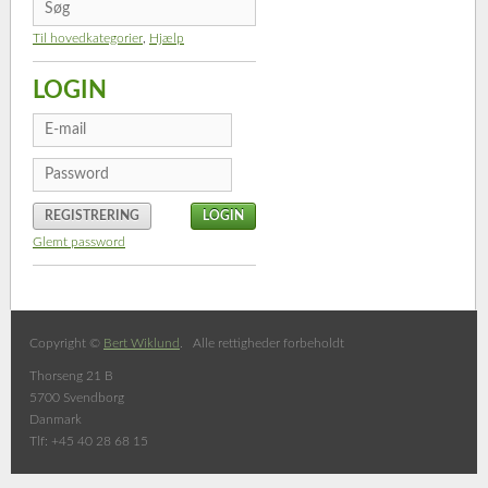
Til hovedkategorier
,
Hjælp
LOGIN
REGISTRERING
Glemt password
Copyright ©
Bert Wiklund
. Alle rettigheder forbeholdt
Thorseng 21 B
5700 Svendborg
Danmark
Tlf: +45 40 28 68 15