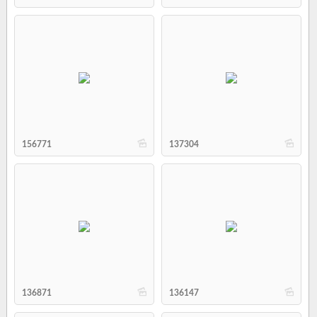
b
b
156771
137304
b
b
136871
136147