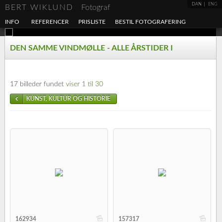
DAN
ENG
BERT WIKLUND
Fotograf
INFO
REFERENCER
PRISLISTE
BESTIL FOTOGRAFERING
DEN SAMME VINDMØLLE - ALLE ÅRSTIDER I
17 billeder fundet
viser 1 til 30
KUNST, KULTUR OG HISTORIE
b
b
162934
157317