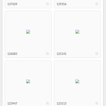
b
b
137429
129356
b
b
126083
125141
b
b
123947
123113