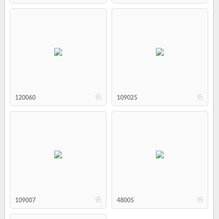
b
b
120060
109025
b
b
109007
48005