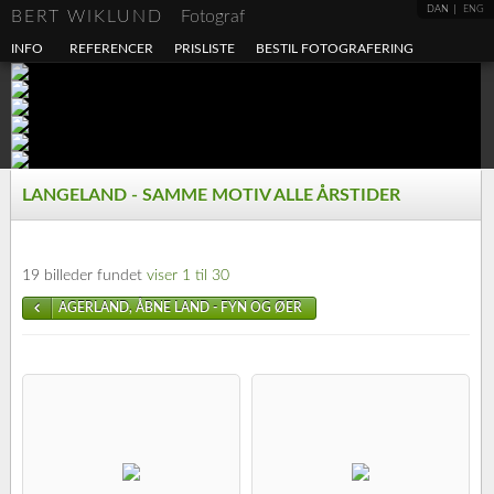
DAN
ENG
BERT WIKLUND
Fotograf
INFO
REFERENCER
PRISLISTE
BESTIL FOTOGRAFERING
LANGELAND - SAMME MOTIV ALLE ÅRSTIDER
19 billeder fundet
viser 1 til 30
AGERLAND, ÅBNE LAND - FYN OG ØER