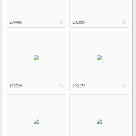
b
b
204406
201019
b
b
195729
192173