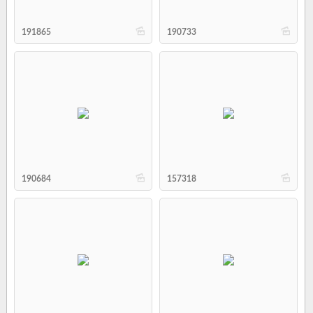
b
b
191865
190733
b
b
190684
157318