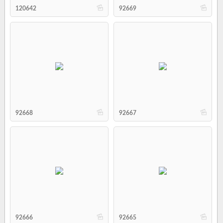
b
b
120642
92669
b
b
92668
92667
b
b
92666
92665