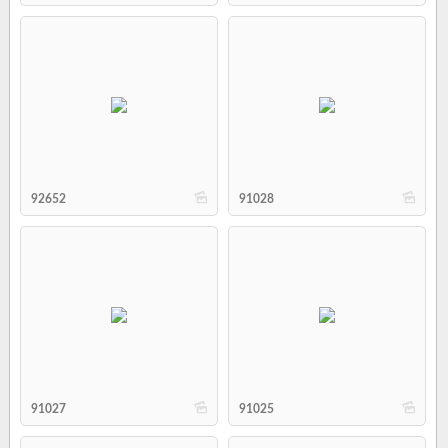
b
b
92652
91028
b
b
91027
91025