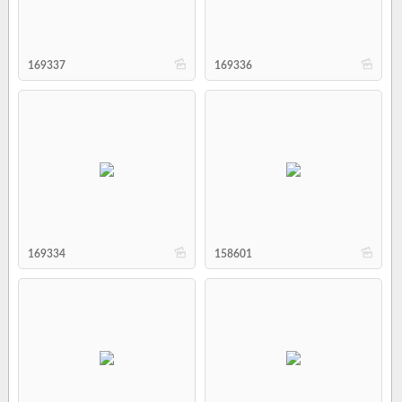
b
b
169337
169336
b
b
169334
158601