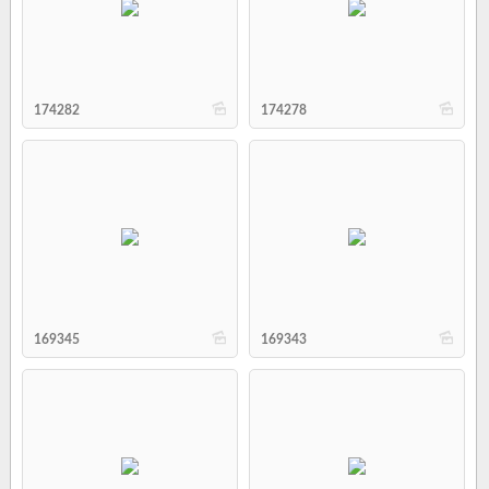
b
b
174282
174278
b
b
169345
169343