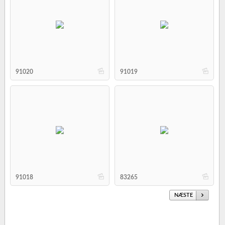
b
b
91020
91019
b
b
91018
83265
NÆSTE