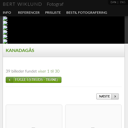
DAN
ENG
BERT WIKLUND
Fotograf
INFO
REFERENCER
PRISLISTE
BESTIL FOTOGRAFERING
KANADAGÅS
39 billeder fundet
viser 1 til 30
FUGLE I (STRUDS - TRANE)
NÆSTE