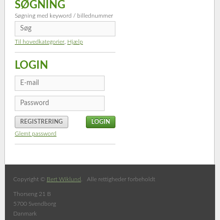
SØGNING
Søgning med keyword / billednummer
Til hovedkategorier
,
Hjælp
LOGIN
REGISTRERING
Glemt password
Copyright ©
Bert Wiklund
. Alle rettigheder forbeholdt
Thorseng 21 B
5700 Svendborg
Danmark