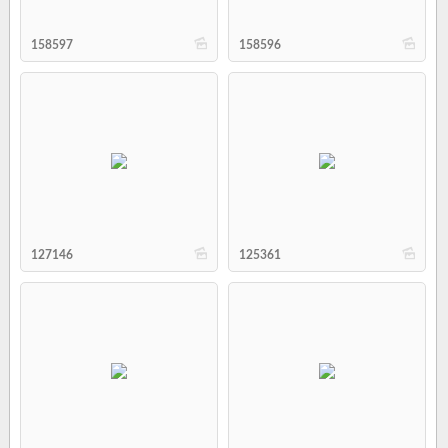
b
b
158597
158596
b
b
127146
125361