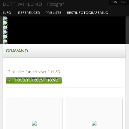
DAN
ENG
BERT WIKLUND
Fotograf
INFO
REFERENCER
PRISLISTE
BESTIL FOTOGRAFERING
GRAVAND
12 billeder fundet
viser 1 til 30
FUGLE I (STRUDS - TRANE)