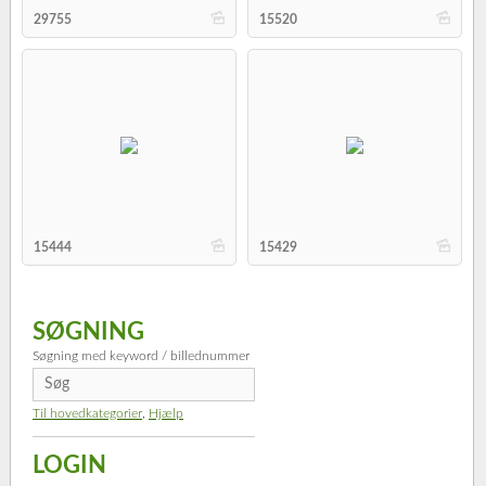
b
b
29755
15520
b
b
15444
15429
SØGNING
Søgning med keyword / billednummer
Til hovedkategorier
,
Hjælp
LOGIN