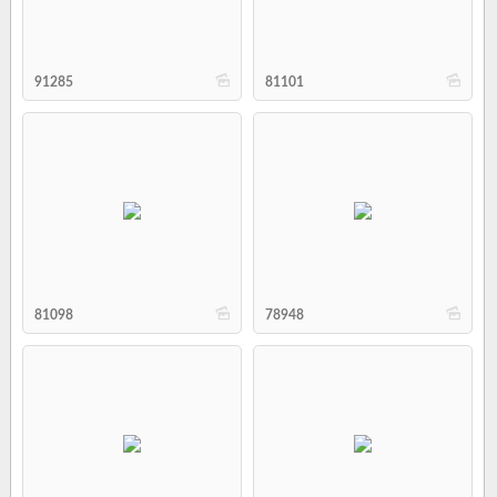
b
b
91285
81101
b
b
81098
78948