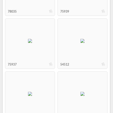
b
b
78035
75939
b
b
75937
54512