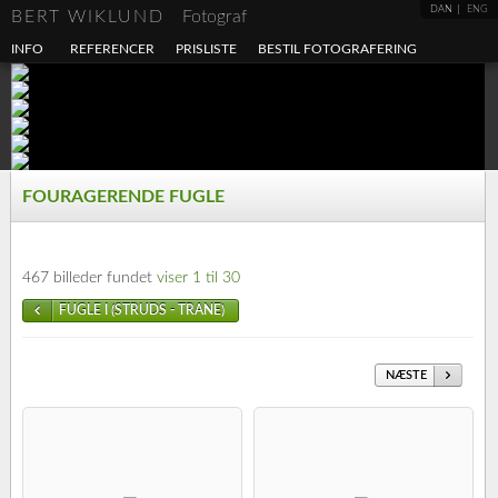
DAN
ENG
BERT WIKLUND
Fotograf
INFO
REFERENCER
PRISLISTE
BESTIL FOTOGRAFERING
FOURAGERENDE FUGLE
467 billeder fundet
viser 1 til 30
FUGLE I (STRUDS - TRANE)
NÆSTE