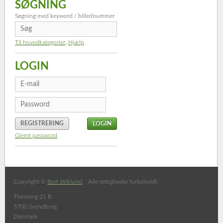
SØGNING
Søgning med keyword / billednummer
Til hovedkategorier
,
Hjælp
LOGIN
REGISTRERING
Glemt password
Copyright ©
Bert Wiklund
. Alle rettigheder forbeholdt
Thorseng 21 B
5700 Svendborg
Danmark