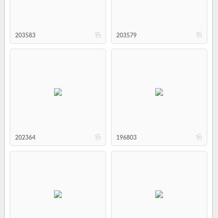
b
b
203583
203579
b
b
202364
196803