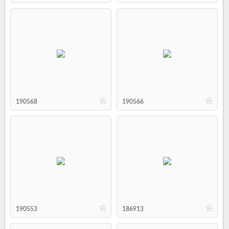
b
b
190568
190566
b
b
190553
186913