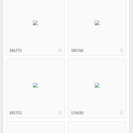
b
b
186773
185766
b
b
185752
176420