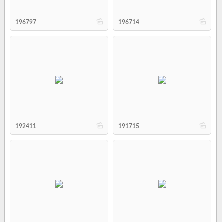
b
b
196797
196714
b
b
192411
191715