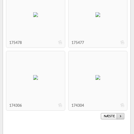
b
b
175478
175477
b
b
174306
174304
NÆSTE