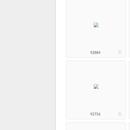
b
92884
b
92756