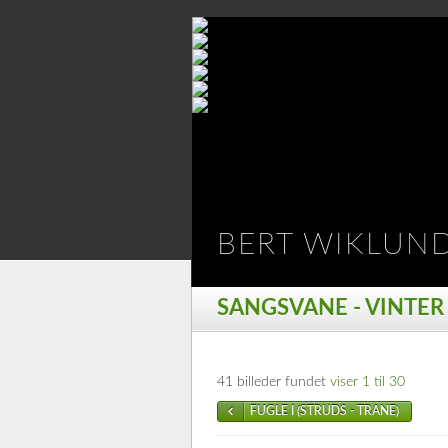
BERT WIKLUN
SANGSVANE - VINTER
41 billeder fundet
viser 1 til 30
FUGLE I (STRUDS - TRANE)