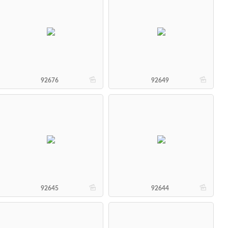
b
b
92676
92649
b
b
92645
92644