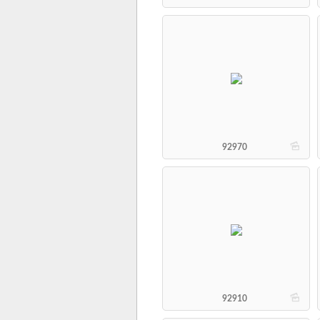
b
92970
b
92910