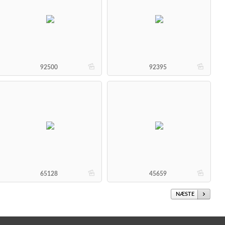
b
b
92500
92395
b
b
65128
45659
NÆSTE