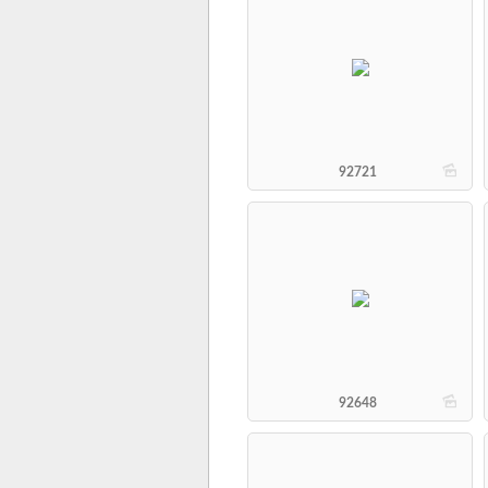
b
92721
b
92648