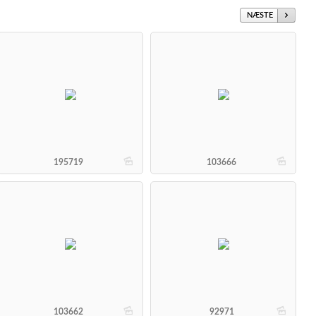
NÆSTE
b
b
195719
103666
b
b
103662
92971