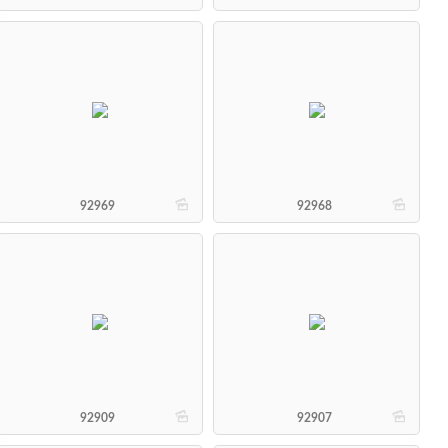
b
b
92969
92968
b
b
92909
92907