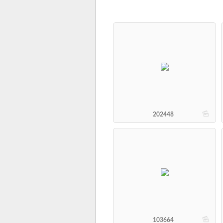
b
202448
b
103664