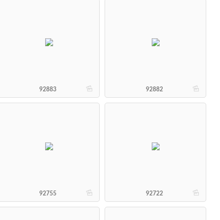
b
b
92883
92882
b
b
92755
92722