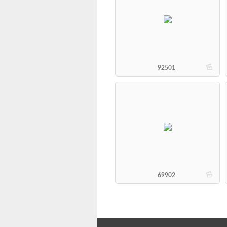
b
92501
b
69902