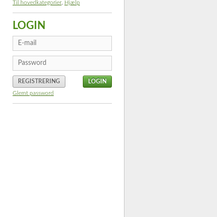
Til hovedkategorier
,
Hjælp
LOGIN
REGISTRERING
Glemt password