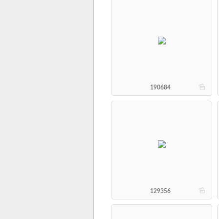
b
190684
b
129356