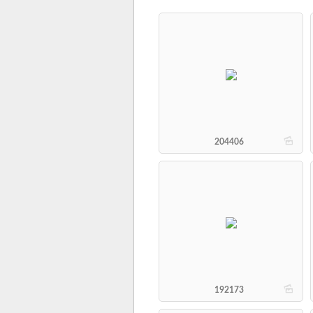
b
204406
b
192173