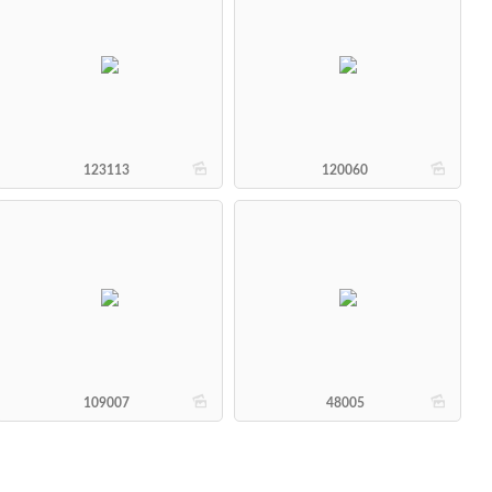
b
b
123113
120060
b
b
109007
48005