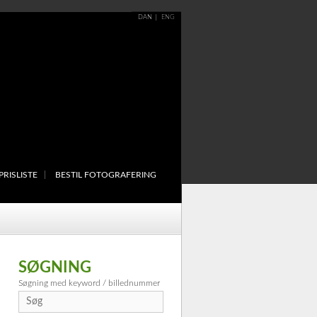
DAN
ENG
PRISLISTE
BESTIL FOTOGRAFERING
SØGNING
Søgning med keyword / billednummer