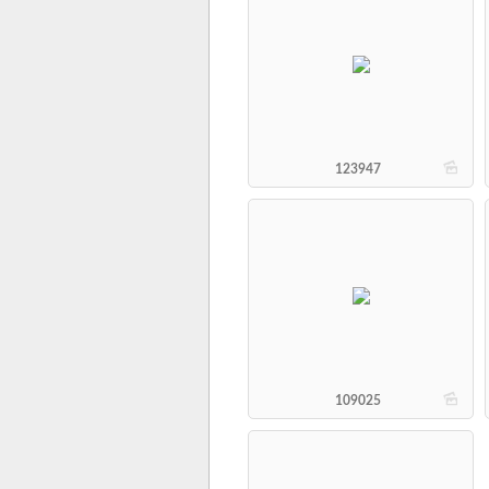
b
123947
b
109025