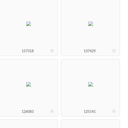
b
b
157318
137429
b
b
126083
125141