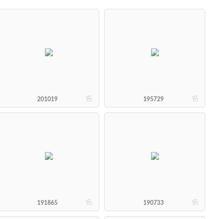
b
b
201019
195729
b
b
191865
190733