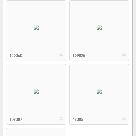
b
b
120060
109025
b
b
109007
48005