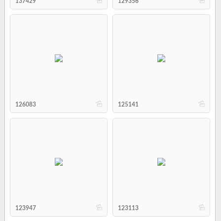
b
b
137429
129356
b
b
126083
125141
b
b
123947
123113