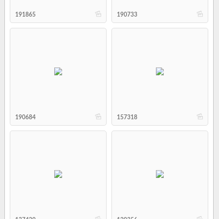
b
b
191865
190733
b
b
190684
157318