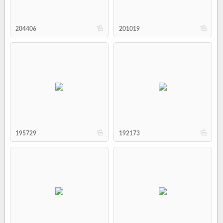
b
b
204406
201019
b
b
195729
192173