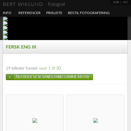
DAN
ENG
BERT WIKLUND
Fotograf
INFO
REFERENCER
PRISLISTE
BESTIL FOTOGRAFERING
FERSK ENG III
19 billeder fundet
viser 1 til 30
ÅRSTIDER VEJR VANDSTAND SAMME MOTIV