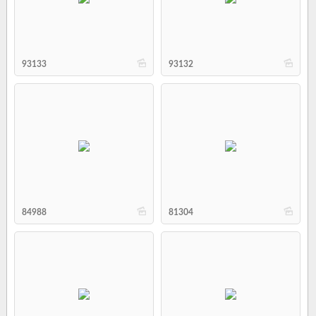
b
b
93133
93132
b
b
84988
81304