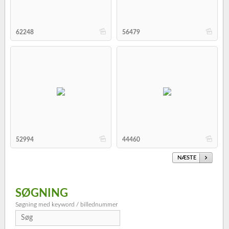
b
b
62248
56479
b
b
52994
44460
NÆSTE
SØGNING
Søgning med keyword / billednummer