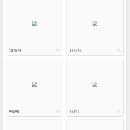
b
b
137574
137568
b
b
94598
93142