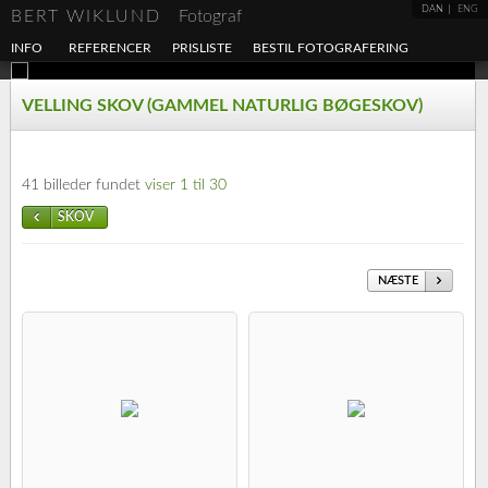
DAN
ENG
BERT WIKLUND
Fotograf
INFO
REFERENCER
PRISLISTE
BESTIL FOTOGRAFERING
VELLING SKOV (GAMMEL NATURLIG BØGESKOV)
41 billeder fundet
viser 1 til 30
SKOV
NÆSTE