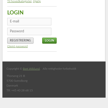
Til hovedkategorier
,
Hjælp
LOGIN
REGISTRERING
Glemt password
Copyright ©
Bert Wiklund
. Alle rettigheder forbeholdt
Thorseng 21 B
5700 Svendborg
Danmark
Tlf: +45 40 28 68 15